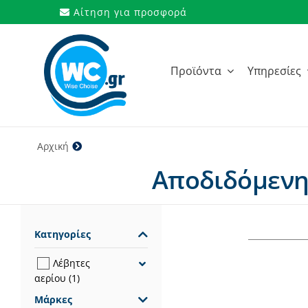
Μετάβαση
Αίτηση για προσφορά
στο
περιεχόμενο
Προϊόντα
Υπηρεσίες
Αρχική
20,4 kW
Αποδιδόμενη 
Κατηγορίες
Λέβητες
αερίου
(1)
Μάρκες