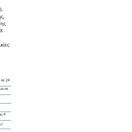
0,
ς,
σης
ΝΧ
ικίες
 σε 24
μα σε
ας 6
m²