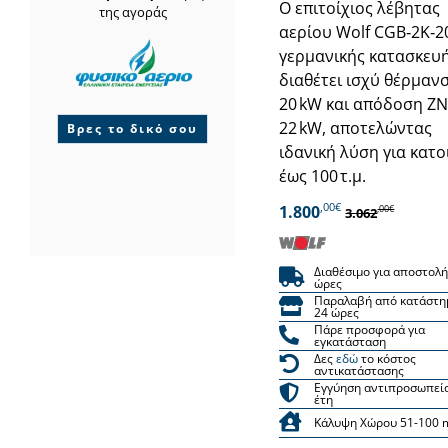
Ο επιτοίχιος λέβητας
της αγοράς
αερίου Wolf CGB‑2K‑2
γερμανικής κατασκευή
διαθέτει ισχύ θέρμαν
20 kW και απόδοση Ζ
22 kW, αποτελώντας
Βρες το δικό σου
ιδανική λύση για κατο
έως 100 τ.μ.
,00€
1.800
,00€
3.062
Διαθέσιμο για αποστολή
ώρες
Παραλαβή από κατάστη
24 ώρες
Πάρε προσφορά για
εγκατάσταση
Δες
εδώ
το κόστος
αντικατάστασης
Εγγύηση αντιπροσωπεί
έτη
Κάλυψη Χώρου 51-100 