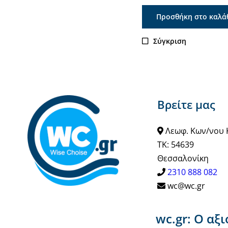
Προσθήκη στο καλά
Σύγκριση
Βρείτε μας
Λεωφ. Κων/νου 
ΤΚ: 54639
Θεσσαλονίκη
2310 888 082
wc@wc.gr
wc.gr: Ο αξ