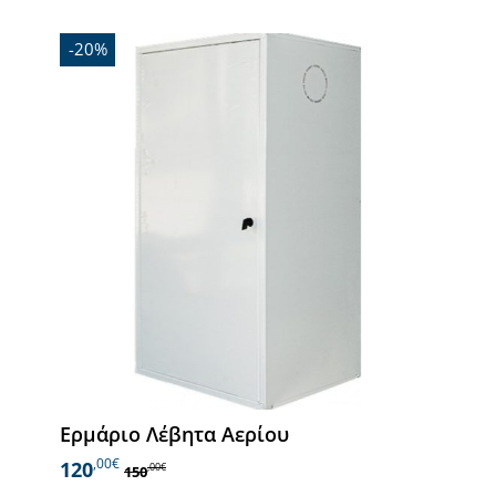
-20%
Ερμάριο Λέβητα Αερίου
,00€
120
,00€
150