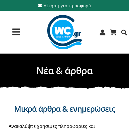
Μετάβαση
Αίτηση για προσφορά
στο
περιεχόμενο
Toggle
Navigation
Προϊόντα
Νέα & άρθρα
Υπηρεσίες
Μάρκες
Προσφορές
Μικρά άρθρα & ενημερώσεις
Ποιοι είμαστε
Ανακαλύψτε χρήσιμες πληροφορίες και