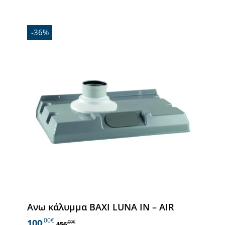
-36%
Ανω κάλυμμα BAXI LUNA IN – AIR
,00€
100
,00€
156