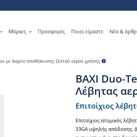
Μάρκες
Προσφορές
Ποιοι είμαστε
Νέα & άρθ
ου με δοχείο αποθήκευσης ζεστού νερού χρήσης
BAXI Duo-Tec 
BAXI Duo-Te
Λέβητας αε
Επιτοίχιος λέβη
Επιτοίχιος ατομικός λέβη
33GA υψηλής απόδοσης. Δ