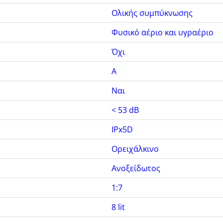
Ολικής συμπύκνωσης
Φυσικό αέριο και υγραέριο
Όχι
A
Ναι
< 53 dB
IPx5D
Ορειχάλκινο
Ανοξείδωτος
1:7
8 lit