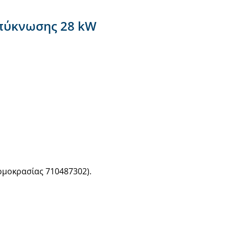
μπύκνωσης 28 kW
ρμοκρασίας 710487302).