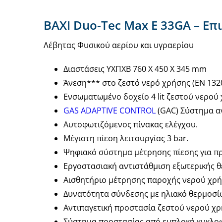
BAXI Duo-Tec Max E 33GA – Επ
Λέβητας Φυσικού αερίου και υγραερίου
Διαστάσεις ΥΧΠΧΒ 760 Χ 450 Χ 345 mm
Άνεση*** στο ζεστό νερό χρήσης (ΕΝ 1320
Ενσωματωμένο δοχείο 4 lit ζεστού νερού 
GAS ADAPTIVE CONTROL
(GAC) Σύστημα α
Αυτοφωτιζόμενος πίνακας ελέγχου.
Μέγιστη πίεση λειτουργίας 3 bar.
Ψηφιακό σύστημα μέτρησης πίεσης για π
Εργοστασιακή αντιστάθμιση εξωτερικής θ
Αισθητήριο μέτρησης παροχής νερού χρήσ
Δυνατότητα σύνδεσης με ηλιακό θερμοσίφ
Αντιπαγετική προστασία ζεστού νερού χρή
Σύστημα προστασίας από εμπλοκή κυκλοφ