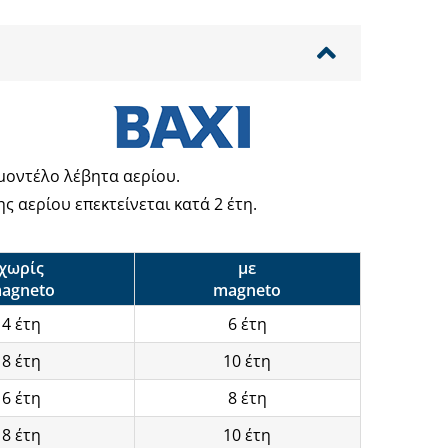
μοντέλο λέβητα αερίου.
 αερίου επεκτείνεται κατά 2 έτη.
χωρίς
με
agneto
magneto
4 έτη
6 έτη
8 έτη
10 έτη
6 έτη
8 έτη
8 έτη
10 έτη