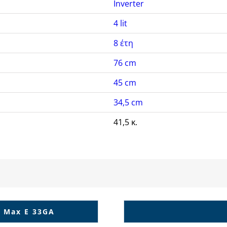
Inverter
4 lit
8 έτη
76 cm
45 cm
34,5 cm
41,5 κ.
c Max E 33GA