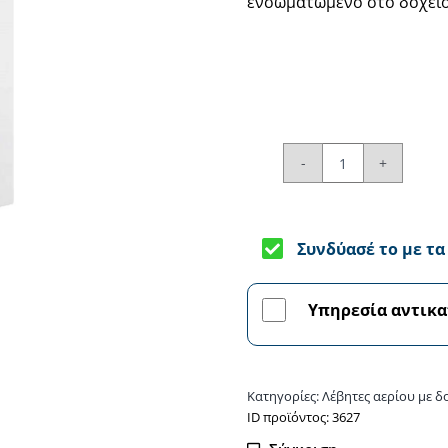
ενσωματωμένο στο δοχείο 
BAXI
Duo-
Tec
Συνδύασέ το με τ
Max
E
33GA
Υπηρεσία αντικ
-
Λέβητας
αερίου
Κατηγορίες:
Λέβητες αερίου με 
ποσότητα
ΙD προϊόντος: 3627