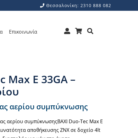
Θεσσαλονίκη: 2310 888 082
ρα
Επικοινωνία
Max E 33GA – Λέβητας αερίου
c Max E 33GA –
ρίου
τας αερίου συμπύκνωσης
τας αερίου συμπύκνωσηςBAXI Duo-Tec Max E
υνατότητα αποθήκευσης ΖΝΧ σε δοχείο 4lt