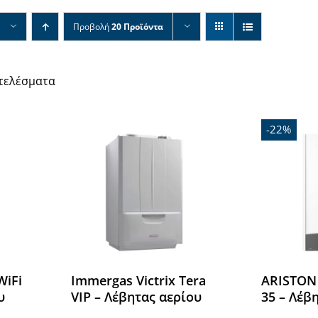
Προβολή
20 Προϊόντα
οτελέσματα
-22%
WiFi
Immergas Victrix Tera
ARISTON 
υ
VIP – Λέβητας αερίου
35 – Λέβ