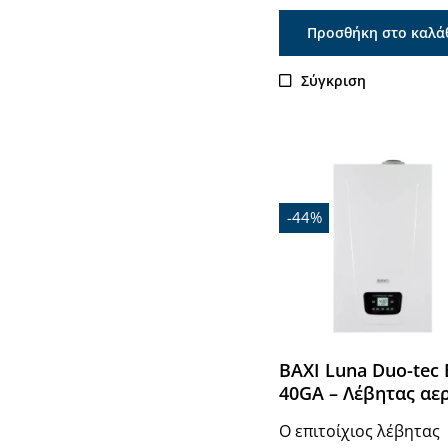
Προσθήκη στο καλά
Σύγκριση
Εξαντλήθηκε
-44%
BAXI Luna Duo-tec 
40GA – Λέβητας αε
Ο επιτοίχιος λέβητας