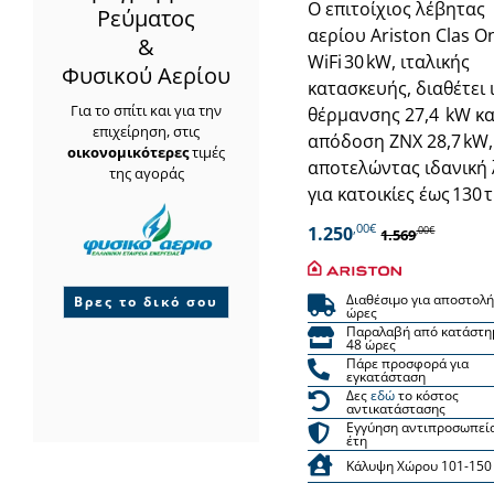
Ο επιτοίχιος λέβητας
Ρεύματος
αερίου Ariston Clas O
&
WiFi 30 kW, ιταλικής
Φυσικού Αερίου
κατασκευής, διαθέτει 
Για το σπίτι και για την
θέρμανσης 27,4 kW κα
επιχείρηση, στις
απόδοση ΖΝΧ 28,7 kW,
οικονομικότερες
τιμές
αποτελώντας ιδανική
της αγοράς
για κατοικίες έως 130 τ
,00€
1.250
,00€
1.569
Διαθέσιμο για αποστολή
Βρες το δικό σου
ώρες
Παραλαβή από κατάστη
48 ώρες
Πάρε προσφορά για
εγκατάσταση
Δες
εδώ
το κόστος
αντικατάστασης
Εγγύηση αντιπροσωπεί
έτη
Κάλυψη Χώρου 101-150