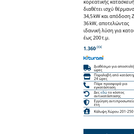
κορεατικής κατασκευή
διαθέτει ισχύ θέρμαν
34,5 kW και απόδοση 
36 kW, αποτελώντας
ιδανική λύση για κατο
έως 200 τ.μ.
,00€
1.360
Διαθέσιμο για αποστολή
ώρες
Παραλαβή από κατάστη
24 ώρες
Πάρε προσφορά για
εγκατάσταση
Δες
εδώ
το κόστος
αντικατάστασης
Εγγύηση αντιπροσωπεί
έτη
Κάλυψη Χώρου 201-250