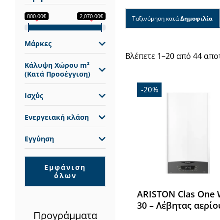
800.00€
2,070.00€
Ταξινόμηση κατά
Δημοφιλία
Μάρκες
Βλέπετε 1–20 από 44 απ
Κάλυψη Χώρου m²
(Κατά Προσέγγιση)
-20%
Ισχύς
Ενεργειακή κλάση
Εγγύηση
Εμφάνιση
όλων
ARISTON Clas One 
30 – Λέβητας αερίο
Προγράμματα