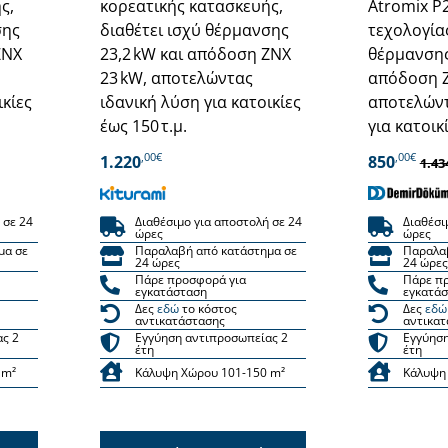
ς,
κορεατικής κατασκευής,
Atromix P
σης
διαθέτει ισχύ θέρμανσης
τεχολογίας
ΖΝΧ
23,2 kW και απόδοση ΖΝΧ
θέρμανσης
23 kW, αποτελώντας
απόδοση Ζ
ικίες
ιδανική λύση για κατοικίες
αποτελώντ
έως 150 τ.μ.
για κατοικ
,00€
,00€
1.220
850
1.43
 σε 24
Διαθέσιμο για αποστολή σε 24
Διαθέσι
ώρες
ώρες
μα σε
Παραλαβή από κατάστημα σε
Παραλα
24 ώρες
24 ώρες
Πάρε προσφορά για
Πάρε π
εγκατάσταση
εγκατά
Δες
εδώ
το κόστος
Δες
εδώ
αντικατάστασης
αντικατ
ας 2
Εγγύηση αντιπροσωπείας 2
Εγγύηση
έτη
έτη
 m²
Κάλυψη Χώρου 101-150 m²
Κάλυψη