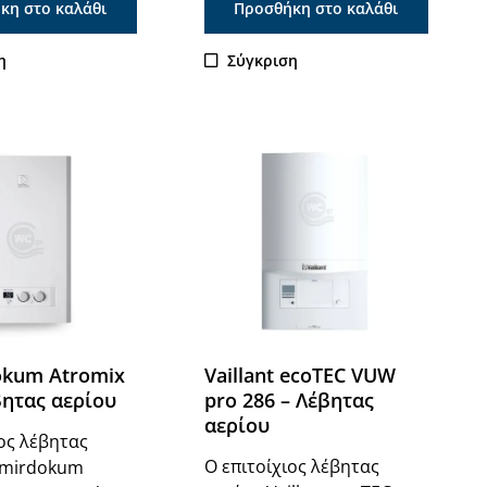
κη στο καλάθι
Προσθήκη στο καλάθι
η
Σύγκριση
θηκε
okum Atromix
Vaillant ecoTEC VUW
βητας αερίου
pro 286 – Λέβητας
αερίου
ιος λέβητας
Ο επιτοίχιος λέβητας
emirdokum