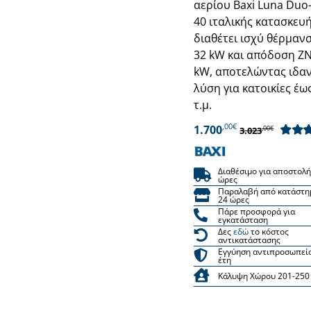
αερίου Baxi Luna Duo
40 ιταλικής κατασκευή
διαθέτει ισχύ θέρμαν
32 kW και απόδοση ΖΝ
kW, αποτελώντας ιδα
λύση για κατοικίες έω
τ.μ.
,00€
1.700
,00€
3.023
Βαθμο
με
5.00
Διαθέσιμο για αποστολή
ώρες
Παραλαβή από κατάστη
24 ώρες
Πάρε προσφορά για
εγκατάσταση
Δες
εδώ
το κόστος
αντικατάστασης
Εγγύηση αντιπροσωπεί
έτη
Κάλυψη Χώρου 201-250