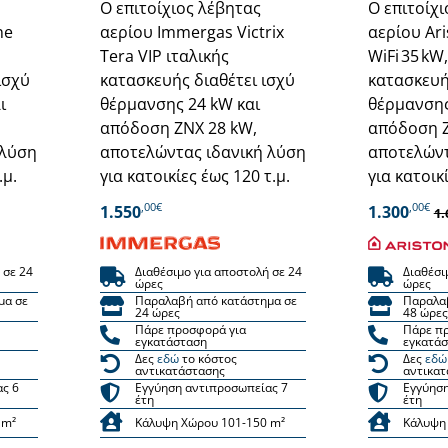
Ο επιτοίχιος λέβητας
Ο επιτοίχ
ne
αερίου Immergas Victrix
αερίου Ari
Tera VIP ιταλικής
WiFi 35 kW
ισχύ
κατασκευής διαθέτει ισχύ
κατασκευής
ι
θέρμανσης 24 kW και
θέρμανσης
απόδοση ΖΝΧ 28 kW,
απόδοση Ζ
 λύση
αποτελώντας ιδανική λύση
αποτελώντ
.μ.
για κατοικίες έως 120 τ.μ.
για κατοικί
,00€
,00€
1.550
1.300
1.
 σε 24
Διαθέσιμο για αποστολή σε 24
Διαθέσι
ώρες
ώρες
μα σε
Παραλαβή από κατάστημα σε
Παραλα
24 ώρες
48 ώρες
Πάρε προσφορά για
Πάρε π
εγκατάσταση
εγκατά
Δες
εδώ
το κόστος
Δες
εδώ
αντικατάστασης
αντικατ
ας 6
Εγγύηση αντιπροσωπείας 7
Εγγύηση
έτη
έτη
 m²
Κάλυψη Χώρου 101-150 m²
Κάλυψη