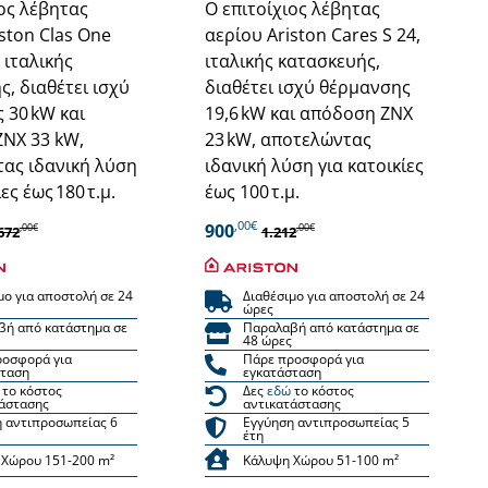
ιος λέβητας
Ο επιτοίχιος λέβητας
ston Clas One
αερίου Ariston Cares S 24,
, ιταλικής
ιταλικής κατασκευής,
, διαθέτει ισχύ
διαθέτει ισχύ θέρμανσης
 30 kW και
19,6 kW και απόδοση ΖΝΧ
ΝΧ 33 kW,
23 kW, αποτελώντας
ας ιδανική λύση
ιδανική λύση για κατοικίες
ες έως 180 τ.μ.
έως 100 τ.μ.
,00€
900
,00€
,00€
672
1.212
μο για αποστολή σε 24
Διαθέσιμο για αποστολή σε 24
ώρες
βή από κατάστημα σε
Παραλαβή από κατάστημα σε
48 ώρες
ροσφορά για
Πάρε προσφορά για
σταση
εγκατάσταση
το κόστος
Δες
εδώ
το κόστος
άστασης
αντικατάστασης
 αντιπροσωπείας 6
Εγγύηση αντιπροσωπείας 5
έτη
 Χώρου 151-200 m²
Κάλυψη Χώρου 51-100 m²