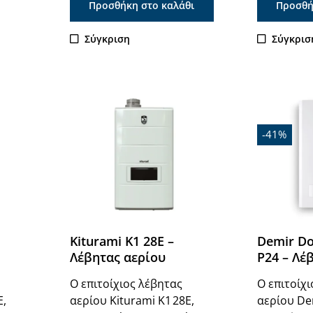
Προσθήκη στο καλάθι
Προσθή
Σύγκριση
Σύγκρισ
Εξαντλή
-41%
Kiturami K1 28E –
Demir D
Λέβητας αερίου
P24 – Λέ
Ο επιτοίχιος λέβητας
Ο επιτοίχ
E,
αερίου Kiturami K1 28E,
αερίου D