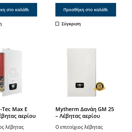
κη στο καλάθι
Προσθήκη στο καλάθι
η
Σύγκριση
-Tec Max E
Mytherm Δανάη GM 25
έβητας αερίου
– Λέβητας αερίου
ιος λέβητας
Ο επιτοίχιος λέβητας