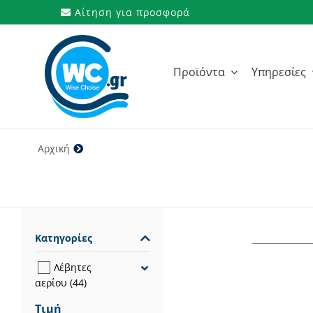
Μετάβαση
Αίτηση για προσφορά
στο
περιεχόμενο
Προϊόντα
Υπηρεσίες
Αρχική
Όχι
Κατηγορίες
Λέβητες
αερίου
(44)
Τιμή