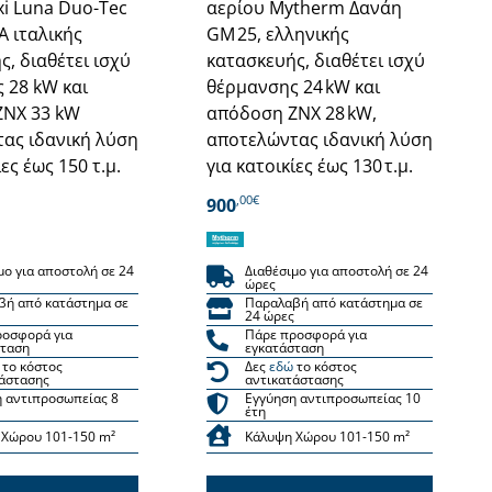
xi Luna Duo-Tec
αερίου Mytherm Δανάη
A ιταλικής
GM 25, ελληνικής
, διαθέτει ισχύ
κατασκευής, διαθέτει ισχύ
 28 kW και
θέρμανσης 24 kW και
ΖΝΧ 33 kW
απόδοση ΖΝΧ 28 kW,
ας ιδανική λύση
αποτελώντας ιδανική λύση
ίες έως 150 τ.μ.
για κατοικίες έως 130 τ.μ.
,00€
900
μο για αποστολή σε 24
Διαθέσιμο για αποστολή σε 24
ώρες
βή από κατάστημα σε
Παραλαβή από κατάστημα σε
24 ώρες
ροσφορά για
Πάρε προσφορά για
σταση
εγκατάσταση
το κόστος
Δες
εδώ
το κόστος
άστασης
αντικατάστασης
 αντιπροσωπείας 8
Εγγύηση αντιπροσωπείας 10
έτη
 Χώρου 101-150 m²
Κάλυψη Χώρου 101-150 m²