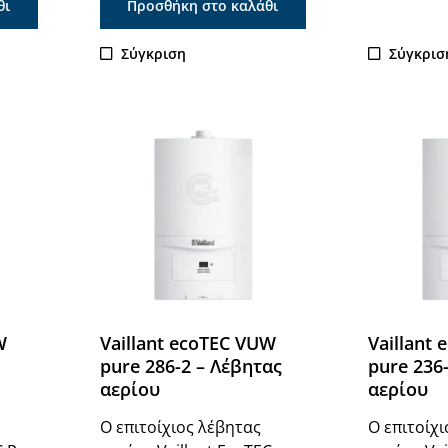
θι
Προσθήκη στο καλάθι
Σύγκριση
Σύγκρισ
W
Vaillant ecoTEC VUW
Vaillant
pure 286-2 – Λέβητας
pure 236
αερίου
αερίου
Ο επιτοίχιος λέβητας
Ο επιτοίχ