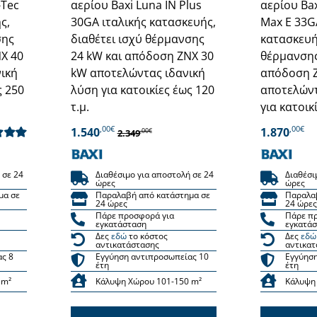
-Tec
αερίου Baxi Luna IN Plus
αερίου Ba
ς,
30GA ιταλικής κατασκευής,
Max E 33G
σης
διαθέτει ισχύ θέρμανσης
κατασκευής
Χ 40
24 kW και απόδοση ΖΝΧ 30
θέρμανσης
νική
kW αποτελώντας ιδανική
απόδοση 
ς 250
λύση για κατοικίες έως 120
αποτελώντ
τ.μ.
για κατοικ
,00€
,00€
1.540
1.870
,00€
2.349
λογήθηκε
από 5
 σε 24
Διαθέσιμο για αποστολή σε 24
Διαθέσι
ώρες
ώρες
μα σε
Παραλαβή από κατάστημα σε
Παραλα
24 ώρες
24 ώρες
Πάρε προσφορά για
Πάρε π
εγκατάσταση
εγκατά
Δες
εδώ
το κόστος
Δες
εδώ
αντικατάστασης
αντικατ
ας 8
Εγγύηση αντιπροσωπείας 10
Εγγύηση
έτη
έτη
 m²
Κάλυψη Χώρου 101-150 m²
Κάλυψη