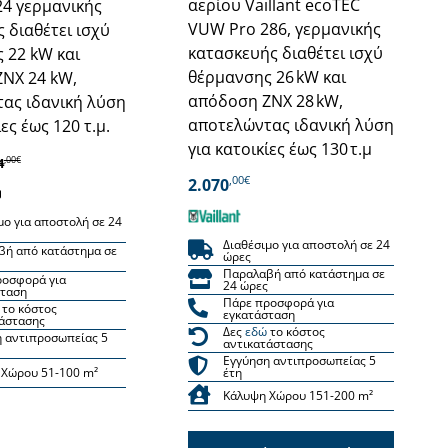
αερίου Vaillant ecoTEC
24 γερμανικής
VUW Pro 286, γερμανικής
 διαθέτει ισχύ
κατασκευής διαθέτει ισχύ
 22 kW και
θέρμανσης 26 kW και
ΝΧ 24 kW,
απόδοση ΖΝΧ 28 kW,
ας ιδανική λύση
αποτελώντας ιδανική λύση
ίες έως 120 τ.μ.
για κατοικίες έως 130 τ.μ
,00€
4
,00€
2.070
μο για αποστολή σε 24
Διαθέσιμο για αποστολή σε 24
βή από κατάστημα σε
ώρες
Παραλαβή από κατάστημα σε
ροσφορά για
24 ώρες
σταση
Πάρε προσφορά για
το κόστος
εγκατάσταση
άστασης
Δες
εδώ
το κόστος
 αντιπροσωπείας 5
αντικατάστασης
Εγγύηση αντιπροσωπείας 5
 Χώρου 51-100 m²
έτη
Κάλυψη Χώρου 151-200 m²