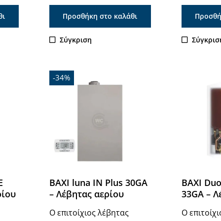
θι
Προσθήκη στο καλάθι
Προσθή
Σύγκριση
Σύγκρισ
-34%
E
BAXI luna IN Plus 30GA
BAXI Duo
ρίου
– Λέβητας αερίου
33GA – Λ
Ο επιτοίχιος λέβητας
Ο επιτοίχ