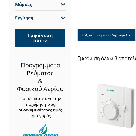
Μάρκες
Εγγύηση
Εμφάνιση
Ταξινόμηση κατά
Δημοφιλία
όλων
Εμφάνιση όλων 3 αποτε
Προγράμματα
Ρεύματος
&
Φυσικού Αερίου
Για το σπίτι και για την
επιχείρηση, στις
οικονομικότερες
τιμές
της αγοράς