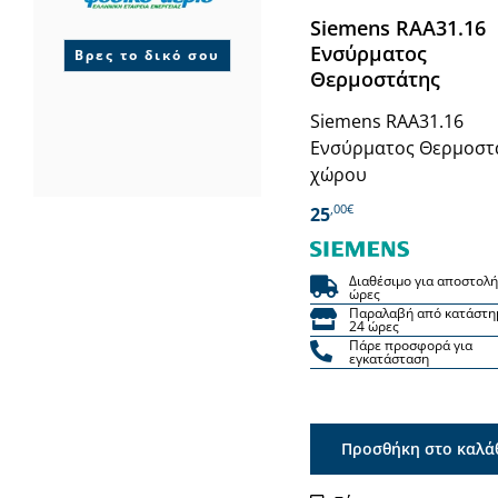
Siemens RAA31.16
Ενσύρματος
Βρες το δικό σου
Θερμοστάτης
Siemens RAA31.16
Ενσύρματος Θερμοστ
χώρου
,00€
25
Διαθέσιμο για αποστολή
ώρες
Παραλαβή από κατάστη
24 ώρες
Πάρε προσφορά για
εγκατάσταση
Προσθήκη στο καλά