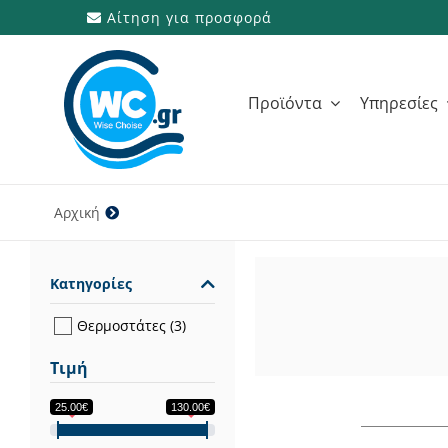
Μετάβαση
Αίτηση για προσφορά
στο
περιεχόμενο
Προϊόντα
Υπηρεσίες
Αρχική
SIEMENS
Κατηγορίες
Θερμοστάτες
(3)
Τιμή
25.00€
130.00€