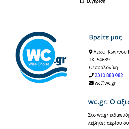
Σύγκριση
Βρείτε μας
Λεωφ. Κων/νου 
ΤΚ: 54639
Θεσσαλονίκη
2310 888 082
wc@wc.gr
wc.gr: Ο αξ
Στο wc.gr ειδικε
λέβητες αερίου συ