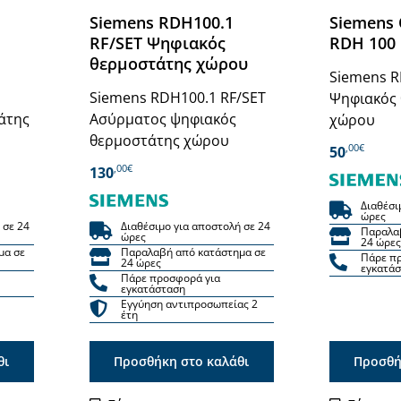
Siemens RDH100.1
Siemens
RF/SET Ψηφιακός
RDH 100
θερμοστάτης χώρου
Siemens R
Siemens RDH100.1 RF/SET
Ψηφιακός
άτης
Ασύρματος ψηφιακός
χώρου
θερμοστάτης χώρου
,00€
50
,00€
130
Διαθέσι
ώρες
 σε 24
Διαθέσιμο για αποστολή σε 24
Παραλα
ώρες
24 ώρες
μα σε
Παραλαβή από κατάστημα σε
Πάρε π
24 ώρες
εγκατά
Πάρε προσφορά για
εγκατάσταση
Εγγύηση αντιπροσωπείας 2
έτη
θι
Προσθήκη στο καλάθι
Προσθή