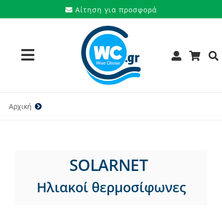
Μετάβαση
Αίτηση για προσφορά
στο
περιεχόμενο
Toggle
Navigation
Προϊόντα
Αρχική
SOLARNET
Υπηρεσίες
Μάρκες
SOLARNET
Προσφορές
Ηλιακοί θερμοσίφωνες
Ποιοι είμαστε