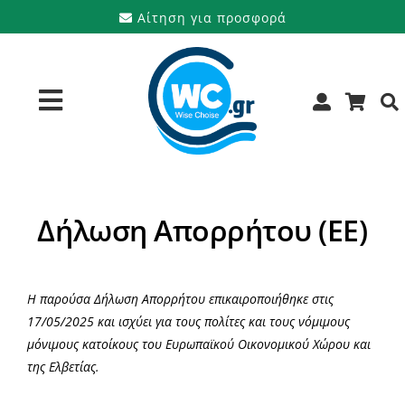
Μετάβαση
Αίτηση για προσφορά
στο
περιεχόμενο
Toggle
Navigation
Προϊόντα
Δήλωση Απορρήτου (ΕΕ)
Υπηρεσίες
Μάρκες
Η παρούσα Δήλωση Απορρήτου επικαιροποιήθηκε στις
17/05/2025 και ισχύει για τους πολίτες και τους νόμιμους
Προσφορές
μόνιμους κατοίκους του Ευρωπαϊκού Οικονομικού Χώρου και
της Ελβετίας.
Ποιοι είμαστε