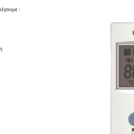
λέγουμε :
η