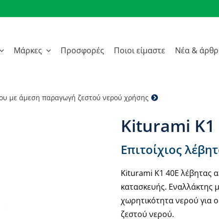
Μάρκες
Προσφορές
Ποιοι είμαστε
Νέα & άρθ
ίου με άμεση παραγωγή ζεστού νερού χρήσης
Kiturami K1 40E 
Kiturami K1
Επιτοίχιος λέβη
Kiturami K1 40E λέβητας 
κατασκευής. Εναλλάκτης μ
χωρητικότητα νερού για 
ζεστού νερού.