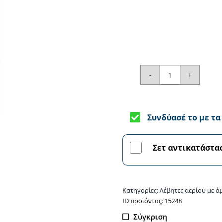
Kiturami
K1
40E
Συνδύασέ το με τ
-
Λέβητας
αερίου
Σετ αντικατάστα
ποσότητα
Κατηγορίες:
Λέβητες αερίου με 
ΙD προϊόντος: 15248
Σύγκριση