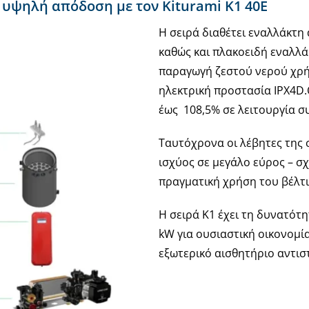
 υψηλή απόδοση με τον Kiturami K1 40E
Η σειρά διαθέτει εναλλάκτη
καθώς και πλακοειδή εναλλά
παραγωγή ζεστού νερού χρήσ
ηλεκτρική προστασία IPX4D
έως 108,5% σε λειτουργία 
Ταυτόχρονα οι λέβητες της
ισχύος σε μεγάλο εύρος – σχ
πραγματική χρήση του βέλτ
Η σειρά Κ1 έχει τη δυνατότη
kW για ουσιαστική οικονομί
εξωτερικό αισθητήριο αντισ