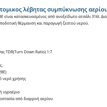
 ατομικος λέβητας συμπύκνωσης αερίο
 είναι κατασκευασμένος από ανοξείδωτο ατσάλι 316l. Διαθ
αποδοτική θέρμανση και παραγωγή ζεστού νερού.
ς TDR(Turn Down Ratio) 1:7
ς.
28Ε)
τό νερό χρήσης
 ή υγραέριο
ροστασία από διαρροή αερίου