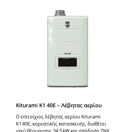
Kiturami K1 40E – Λέβητας αερίου
Ο επιτοίχιος λέβητας αερίου Kiturami
K1 40E, κορεατικής κατασκευής, διαθέτει
ισχύ θέρμανσης 34,5 kW και απόδοση ΖΝΧ