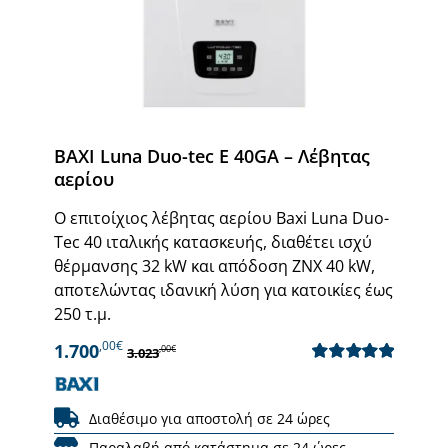
BAXI Luna Duo-tec E 40GA – Λέβητας
αερίου
Ο επιτοίχιος λέβητας αερίου Baxi Luna Duo-
Tec 40 ιταλικής κατασκευής, διαθέτει ισχύ
θέρμανσης 32 kW και απόδοση ΖΝΧ 40 kW,
αποτελώντας ιδανική λύση για κατοικίες έως
250 τ.μ.
,00€
1.700
,00€
3.023
Βαθμολογήθηκε
με
5.00
από 5
Διαθέσιμο για αποστολή σε 24 ώρες
Παραλαβή από κατάστημα σε 24 ώρες