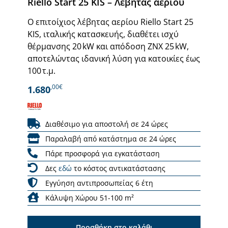
Riello Start 25 KIS – Λέβητας αερίου
Ο επιτοίχιος λέβητας αερίου Riello Start 25
KIS, ιταλικής κατασκευής, διαθέτει ισχύ
θέρμανσης 20 kW και απόδοση ZNX 25 kW,
αποτελώντας ιδανική λύση για κατοικίες έως
100 τ.μ.
,00€
1.680
Διαθέσιμο για αποστολή σε 24 ώρες
Παραλαβή από κατάστημα σε 24 ώρες
Πάρε προσφορά για εγκατάσταση
Δες
εδώ
το κόστος αντικατάστασης
Εγγύηση αντιπροσωπείας 6 έτη
Κάλυψη Χώρου 51-100 m²
Προσθήκη στο καλάθι