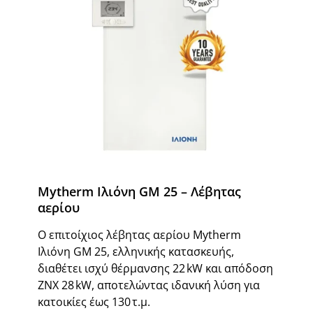
Mytherm Ιλιόνη GM 25 – Λέβητας
αερίου
Ο επιτοίχιος λέβητας αερίου Mytherm
Ιλιόνη GM 25, ελληνικής κατασκευής,
διαθέτει ισχύ θέρμανσης 22 kW και απόδοση
ΖΝΧ 28 kW, αποτελώντας ιδανική λύση για
κατοικίες έως 130 τ.μ.