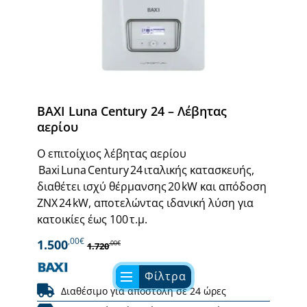
BAXI Luna Century 24 – Λέβητας
αερίου
Ο επιτοίχιος λέβητας αερίου
Baxi Luna Century 24 ιταλικής κατασκευής,
διαθέτει ισχύ θέρμανσης 20 kW και απόδοση
ΖΝΧ 24 kW, αποτελώντας ιδανική λύση για
κατοικίες έως 100 τ.μ.
,00€
1.500
,00€
1.720
Φίλτρα
Διαθέσιμο για αποστολή σε 24 ώρες