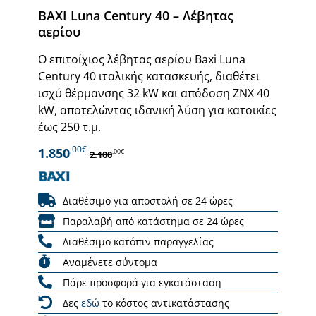
BAXI Luna Century 40 – Λέβητας
αερίου
Ο επιτοίχιος λέβητας αερίου Baxi Luna
Century 40 ιταλικής κατασκευής, διαθέτει
ισχύ θέρμανσης 32 kW και απόδοση ΖΝΧ 40
kW, αποτελώντας ιδανική λύση για κατοικίες
έως 250 τ.μ.
,00€
1.850
,00€
2.100
Διαθέσιμο για αποστολή σε 24 ώρες
Παραλαβή από κατάστημα σε 24 ώρες
Διαθέσιμο κατόπιν παραγγελίας
Αναμένετε σύντομα
Πάρε προσφορά για εγκατάσταση
Δες
εδώ
το κόστος αντικατάστασης