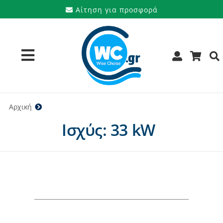
Μετάβαση
Αίτηση για προσφορά
στο
περιεχόμενο
Toggle
Navigation
Προϊόντα
Αρχική
33 kW
Ισχύς: 33 kW
Υπηρεσίες
Μάρκες
Προσφορές
Ποιοι είμαστε