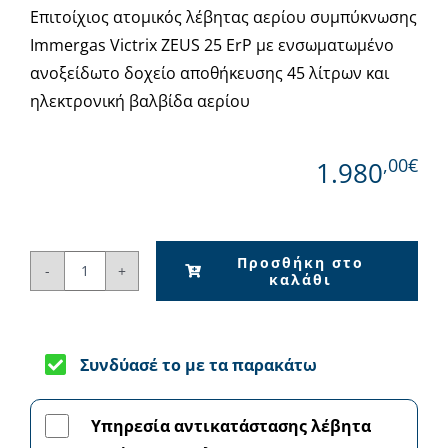
Επιτοίχιος ατομικός λέβητας αερίου συμπύκνωσης
Immergas Victrix ZEUS 25 ErP με ενσωματωμένο
ανοξείδωτο δοχείο αποθήκευσης 45 λίτρων και
ηλεκτρονική βαλβίδα αερίου
,00€
1.980
Προσθήκη στο
καλάθι
Immergas
Victrix
ZEUS
25
Συνδύασέ το με τα παρακάτω
ErP
-
Υπηρεσία αντικατάστασης λέβητα
Λέβητας