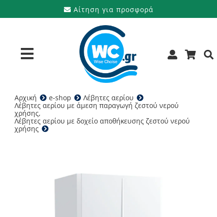
Μετάβαση
Αίτηση για προσφορά
στο
περιεχόμενο
Toggle
Navigation
Αρχική
e-shop
Λέβητες αερίου
Προϊόντα
Λέβητες αερίου με άμεση παραγωγή ζεστού νερού
χρήσης
Λέβητες αερίου με δοχείο αποθήκευσης ζεστού νερού
Υπηρεσίες
χρήσης
Immergas Victrix ZEUS 25 ErP – Λέβητας αερίου
Μάρκες
Προσφορές
Ποιοι είμαστε