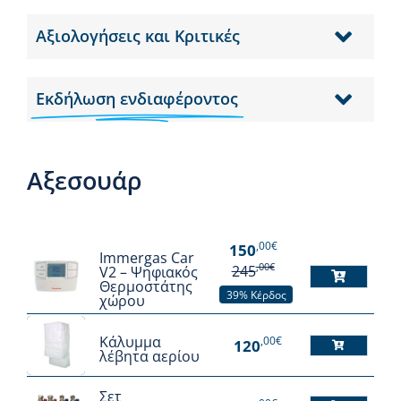
Αξιολογήσεις και Κριτικές
Εκδήλωση ενδιαφέροντος
Αξεσουάρ
,00€
150
Immergas Car
,00€
245
V2 – Ψηφιακός
Θερμοστάτης
39% Κέρδος
χώρου
Κάλυμμα
,00€
120
λέβητα αερίου
Αυτό
το
Σετ