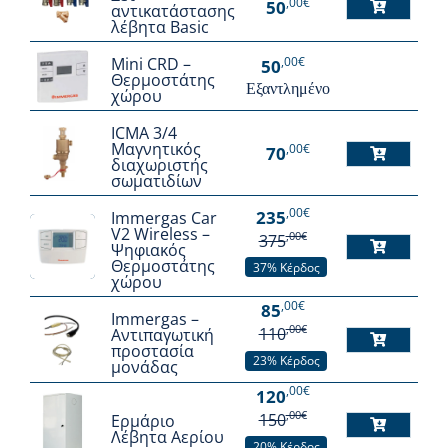
,00€
προϊόν
50
αντικατάστασης
λέβητα Basic
έχει
πολλαπλές
,00€
Mini CRD –
50
Θερμοστάτης
Εξαντλημένο
παραλλαγές.
χώρου
Οι
ICMA 3/4
επιλογές
Μαγνητικός
,00€
70
διαχωριστής
μπορούν
σωματιδίων
να
,00€
235
Immergas Car
επιλεγούν
V2 Wireless –
,00€
375
Ψηφιακός
στη
Θερμοστάτης
37% Κέρδος
χώρου
σελίδα
,00€
85
του
Immergas –
,00€
110
Αντιπαγωτική
προϊόντος
προστασία
23% Κέρδος
μονάδας
,00€
120
,00€
150
Ερμάριο
Λέβητα Αερίου
20% Κέρδος