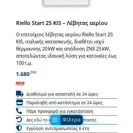
Riello Start 25 KIS – Λέβητας αερίου
Ο επιτοίχιος λέβητας αερίου Riello Start 25
KIS, ιταλικής κατασκευής, διαθέτει ισχύ
θέρμανσης 20 kW και απόδοση ZNX 25 kW,
αποτελώντας ιδανική λύση για κατοικίες έως
100 τ.μ.
,00€
1.680
Διαθέσιμο για αποστολή σε 24 ώρες
Παραλαβή από κατάστημα σε 24 ώρες
Πάρε προσφορά για εγκατάσταση
Φίλτρα
Δες
εδώ
το κόστος αντικατάστασης
Εγγύηση αντιπροσωπείας 6 έτη