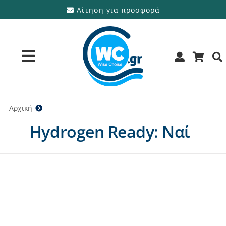
Μετάβαση
Αίτηση για προσφορά
στο
περιεχόμενο
Toggle
Navigation
Προϊόντα
Αρχική
Ναί
Hydrogen Ready: Ναί
Υπηρεσίες
Μάρκες
Προσφορές
Ποιοι είμαστε