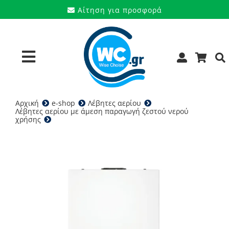
Μετάβαση
Αίτηση για προσφορά
στο
περιεχόμενο
Toggle
Navigation
Αρχική
e-shop
Λέβητες αερίου
Προϊόντα
Λέβητες αερίου με άμεση παραγωγή ζεστού νερού
χρήσης
Riello Residence HM 25 KIS – Λέβητας αερίου
Υπηρεσίες
Μάρκες
Προσφορές
Ποιοι είμαστε