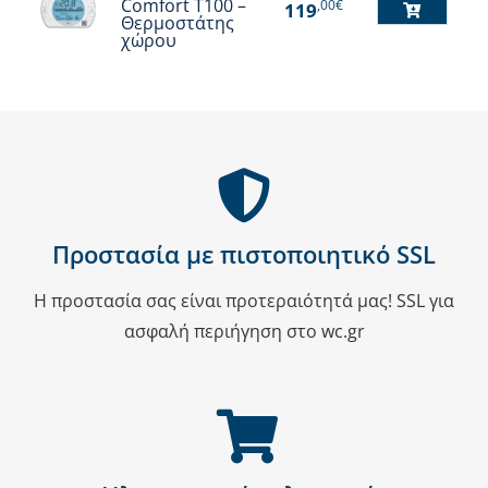
προϊόν
Comfort T100 –
,00€
119
Θερμοστάτης
έχει
χώρου
πολλαπλές
παραλλαγές.
Οι
επιλογές
μπορούν
να
επιλεγούν
Προστασία με πιστοποιητικό SSL
στη
Η προστασία σας είναι προτεραιότητά μας! SSL για
σελίδα
ασφαλή περιήγηση στο wc.gr
του
προϊόντος