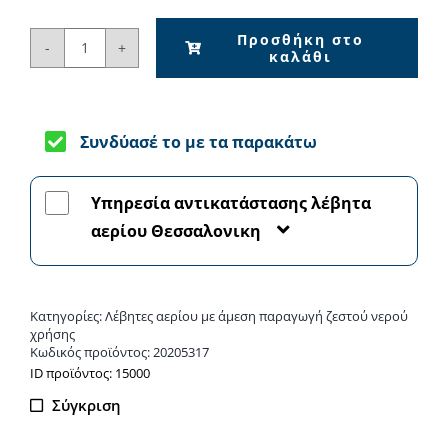
Προσθήκη στο
καλάθι
Riello
Residence
HM
25
Συνδύασέ το με τα παρακάτω
KIS
-
Υπηρεσία αντικατάστασης λέβητα
Λέβητας
αερίου Θεσσαλονικη
αερίου
ποσότητα
Κατηγορίες:
Λέβητες αερίου με άμεση παραγωγή ζεστού νερού
χρήσης
Κωδικός προϊόντος:
20205317
ΙD προϊόντος: 15000
Σύγκριση