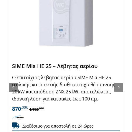
SIME Mia HE 25 – Λέβητας αερίου
Ο επιτοίχιος λέβητας αερίου SIME Mia HE 25
ιταλικής κατασκευής διαθέτει ισχύ θέρμανσης
20 kW και απόδοση ΖΝΧ 25 kW, αποτελώντας
ιδανική λύση για κατοικίες έως 100 τ.μ.
,00€
870
,00€
1.785
Διαθέσιμο για αποστολή σε 24 ώρες