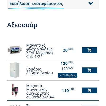
Εκδήλωση ενδιαφέροντος
Αξεσουάρ
Μαγνητικό
φίλτρο αλάτων
,00€
20
XCAL Megamax
Calc 1/2″
,00€
120
,00€
150
Ερμάριο
Λέβητα Αερίου
20% Κέρδος
Magneto
Μαγνητικός
,00€
110
διαχωριστής
σωματιδίων 3/4
Σετ