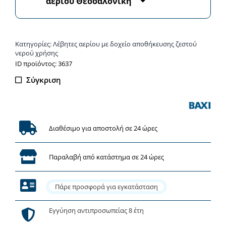
αερίου Θεσσαλονικη
αερίου
ποσότητα
Κατηγορίες:
Λέβητες αερίου με δοχείο αποθήκευσης ζεστού
νερού χρήσης
ΙD προϊόντος: 3637
Σύγκριση
Διαθέσιμο για αποστολή σε 24 ώρες
Παραλαβή από κατάστημα σε 24 ώρες
Πάρε προσφορά για εγκατάσταση
Εγγύηση αντιπροσωπείας 8 έτη