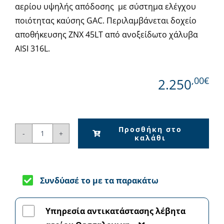
αερίου υψηλής απόδοσης με σύστημα ελέγχου
ποιότητας καύσης GAC. Περιλαμβάνεται δοχείο
αποθήκευσης ΖΝΧ 45LT από ανοξείδωτο χάλυβα
AISI 316L.
,00€
2.250
Προσθήκη στο
καλάθι
BAXI
Nuvola
duo-
tec
Συνδύασέ το με τα παρακάτω
16GA
-
Υπηρεσία αντικατάστασης λέβητα
Λέβητας