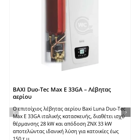
BAXI Duo-Tec Max E 33GA – Λέβητας
αερίου
Ο επιτοίχιος λέβητας αερίου Baxi Luna Duo-Tec
Max E 33GA ιταλικής κατασκευής, διαθέτει ισχύ
θέρμανσης 28 kW και απόδοση ΖΝΧ 33 kW
αποτελώντας ιδανική λύση για κατοικίες έως
150 τ.μ.