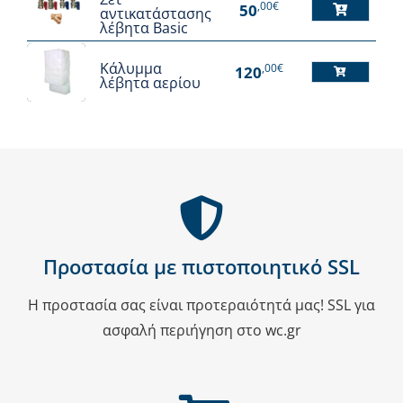
,00€
50
αντικατάστασης
λέβητα Basic
Κάλυμμα
,00€
120
λέβητα αερίου
Αυτό
το
προϊόν
έχει
πολλαπλές
παραλλαγές.
Οι
επιλογές
Προστασία με πιστοποιητικό SSL
μπορούν
Η προστασία σας είναι προτεραιότητά μας! SSL για
να
ασφαλή περιήγηση στο wc.gr
επιλεγούν
στη
σελίδα