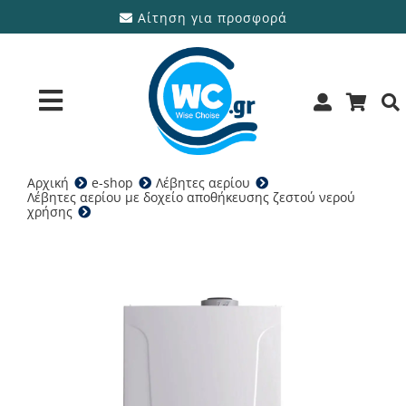
Μετάβαση
Αίτηση για προσφορά
στο
περιεχόμενο
Toggle
Navigation
Αρχική
e-shop
Λέβητες αερίου
Προϊόντα
Λέβητες αερίου με δοχείο αποθήκευσης ζεστού νερού
χρήσης
BAXI Nuvola duo-tec 16GA – Λέβητας αερίου
Υπηρεσίες
Μάρκες
Προσφορές
Ποιοι είμαστε