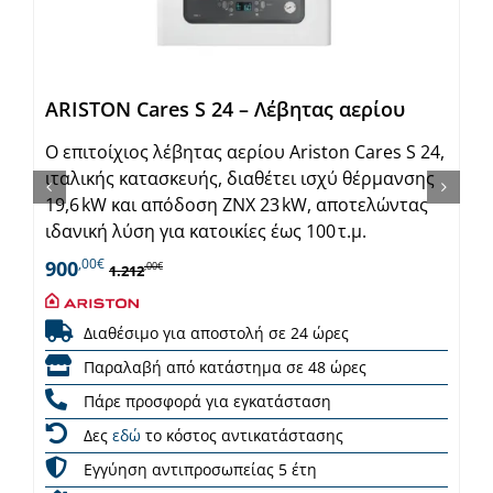
ARISTON Cares S 24 – Λέβητας αερίου
Ο επιτοίχιος λέβητας αερίου Ariston Cares S 24,
ιταλικής κατασκευής, διαθέτει ισχύ θέρμανσης
19,6 kW και απόδοση ΖΝΧ 23 kW, αποτελώντας
ιδανική λύση για κατοικίες έως 100 τ.μ.
,00€
900
,00€
1.212
Διαθέσιμο για αποστολή σε 24 ώρες
Παραλαβή από κατάστημα σε 48 ώρες
Πάρε προσφορά για εγκατάσταση
Δες
εδώ
το κόστος αντικατάστασης
Εγγύηση αντιπροσωπείας 5 έτη