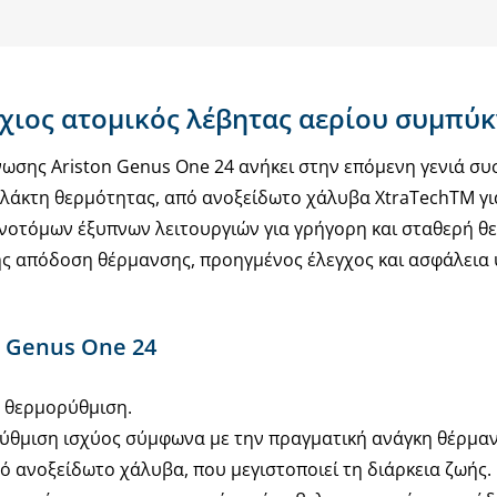
ίχιος ατομικός λέβητας αερίου συμπύ
νωσης Ariston Genus One 24 ανήκει στην επόμενη γενιά σ
αλλάκτη θερμότητας, από ανοξείδωτο χάλυβα XtraTechTM γι
ινοτόμων έξυπνων λειτουργιών για γρήγορη και σταθερή 
ής απόδοση θέρμανσης, προηγμένος έλεγχος και ασφάλεια
 Genus One 24
ε θερμορύθμιση.
ρύθμιση ισχύος σύμφωνα με την πραγματική ανάγκη θέρμα
 ανοξείδωτο χάλυβα, που μεγιστοποιεί τη διάρκεια ζωής.