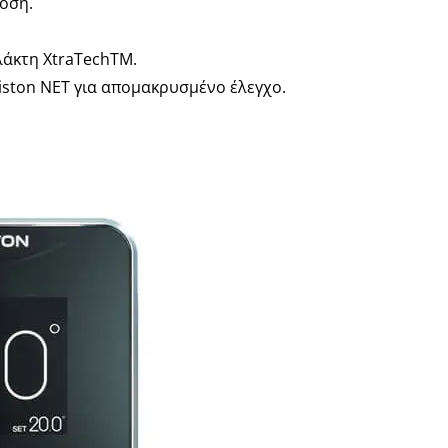
οση.
λάκτη XtraTechTM.
iston NET για απομακρυσμένο έλεγχο.