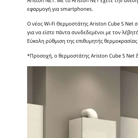
Ariston NET: Με το Ariston NET έχετε την άνεσ
εφαρμογή για smartphones.
Ο νέος Wi-Fi Θερμοστάτης Ariston Cube S Net
για να είστε πάντα συνδεδεμένοι με τον λέβητ
Εύκολη ρύθμιση της επιθυμητής θερμοκρασίας
*Προσοχή, ο θερμοστάτης Ariston Cube S Net δ