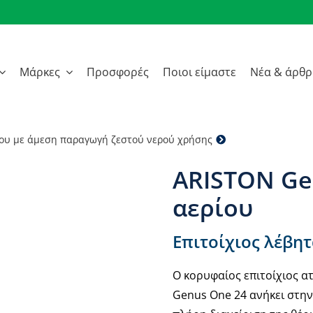
Μάρκες
Προσφορές
Ποιοι είμαστε
Νέα & άρθ
ίου με άμεση παραγωγή ζεστού νερού χρήσης
ARISTON Genus O
ARISTON Ge
αερίου
Επιτοίχιος λέβη
Ο κορυφαίος επιτοίχιος 
Genus One 24 ανήκει στη