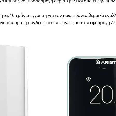
χο καύσης και προσαρμογή αερίου βελτιστοποιεί την απόδ
βητα. 10 χρόνια εγγύηση για τον πρωτεύοντα θερμικό εναλ
για ασύρματη σύνδεση στο ίντερνετ και στην εφαρμογή Ar