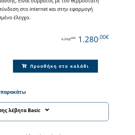
μανσης. Είναι συμβατός με τον θερμοστάτη
σύνδεση στο internet και στην εφαρμογή
σμένο έλεγχο.
Όλες οι Μάρκες
,00€
1.280
,00€
1.710
Προσθήκη στο καλάθι
α παρακάτω
σης λέβητα Basic