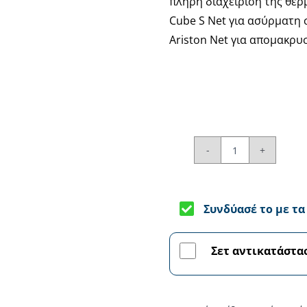
πλήρη διαχείριση της θέρ
Cube S Net για ασύρματη 
Ariston Net για απομακρυ
ARISTON
Genus
One
Συνδύασέ το με τ
24
-
Λέβητας
Σετ αντικατάστα
αερίου
ποσότητα