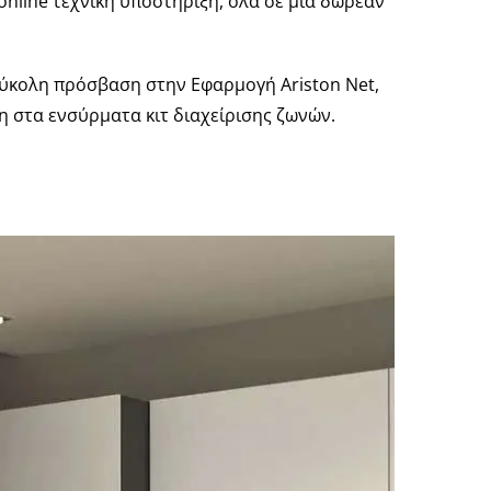
online τεχνική υποστήριξη, όλα σε μια δωρεάν
εύκολη πρόσβαση στην Εφαρμογή Ariston Net,
η στα ενσύρματα κιτ διαχείρισης ζωνών.