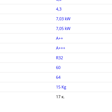
4,3
7,03 kW
7,05 kW
A++
A+++
R32
60
64
15 Kg
17 κ.