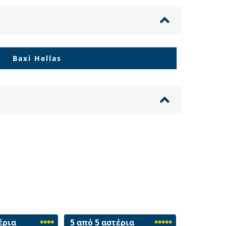
Baxi Hellas
έρια
5 από 5 αστέρια