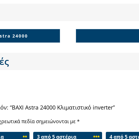
stra 24000
ές
ν: “BAXI Astra 24000 Κλιματιστικό inverter”
χρεωτικά πεδία σημειώνονται με
*
ια
3 από 5 αστέρια
4 από 5 αστ