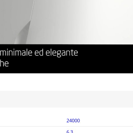
24000
6,3