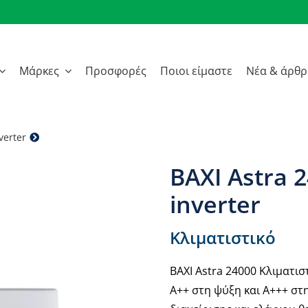
Μάρκες
Προσφορές
Ποιοι είμαστε
Νέα & άρθ
verter
BAXI Astra 24000 Κλιματιστικό inverter
BAXI Astra 
inverter
Κλιματιστικό
BAXI Astra 24000 Κλιματι
Α++ στη ψύξη και Α+++ σ