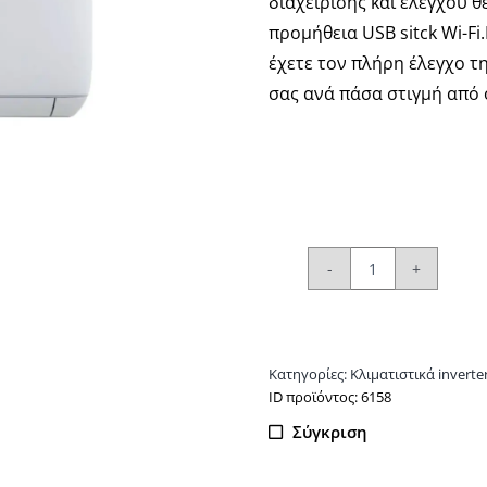
διαχείρισης και ελέγχου 
προμήθεια USB sitck Wi-Fi
έχετε τον πλήρη έλεγχο τ
σας ανά πάσα στιγμή από
BAXI
Astra
24000
Κλιματιστικό
Κατηγορίες:
Κλιματιστικά inverte
inverter
ΙD προϊόντος: 6158
ποσότητα
Σύγκριση