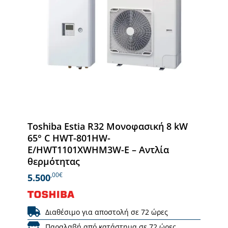
Toshiba Estia R32 Μονοφασική 8 kW
65° C HWT-801HW-
E/HWT1101XWHM3W-E – Αντλία
θερμότητας
,00€
5.500
Διαθέσιμο για αποστολή σε 72 ώρες
Παραλαβή από κατάστημα σε 72 ώρες