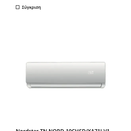
Σύγκριση
Nordstar TN NORD-10CHSD/XA71I V1 –