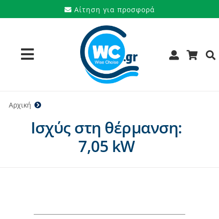
Μετάβαση
Αίτηση για προσφορά
στο
περιεχόμενο
Toggle
Navigation
Προϊόντα
Αρχική
7,05 kW
Ισχύς στη θέρμανση:
Υπηρεσίες
7,05 kW
Μάρκες
Προσφορές
Ποιοι είμαστε