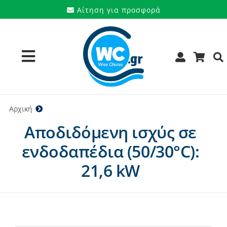
Μετάβαση
Αίτηση για προσφορά
στο
περιεχόμενο
Toggle
Navigation
Προϊόντα
Αρχική
21,6 kW
Αποδιδόμενη ισχύς σε
Υπηρεσίες
ενδοδαπέδια (50/30°C):
Μάρκες
21,6 kW
Προσφορές
Ποιοι είμαστε