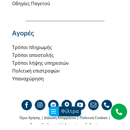
Οδηγίες Παγετού
Αγορές
Τρόποι πληρωμής
Τρόποι αποστολής
Τρόποι λήψης υπηρεσιών
Πολιτική επιστροφών
Υπαναχώρηση
Φίλτρα
Όροι Χρήσης
|
Δήλωση Απορρήτου
|
Πολιτική Cookies
|
Σφραγίδα (Imprint)
|
Αποποίησης Ευθυνών