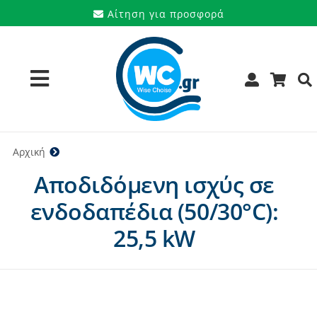
Μετάβαση
Αίτηση για προσφορά
στο
περιεχόμενο
Toggle
Navigation
Προϊόντα
Αρχική
25,5 kW
Αποδιδόμενη ισχύς σε
Υπηρεσίες
ενδοδαπέδια (50/30°C):
Μάρκες
25,5 kW
Προσφορές
Ποιοι είμαστε