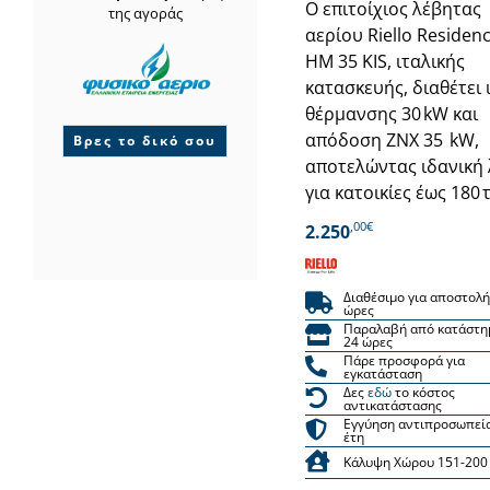
Ο επιτοίχιος λέβητας
της αγοράς
αερίου Riello Residen
HM 35 KIS, ιταλικής
κατασκευής, διαθέτει 
θέρμανσης 30 kW και
απόδοση ΖΝΧ 35 kW,
Βρες το δικό σου
αποτελώντας ιδανική
για κατοικίες έως 180 τ
,00€
2.250
Διαθέσιμο για αποστολή
ώρες
Παραλαβή από κατάστη
24 ώρες
Πάρε προσφορά για
εγκατάσταση
Δες
εδώ
το κόστος
αντικατάστασης
Εγγύηση αντιπροσωπεί
έτη
Κάλυψη Χώρου 151-200