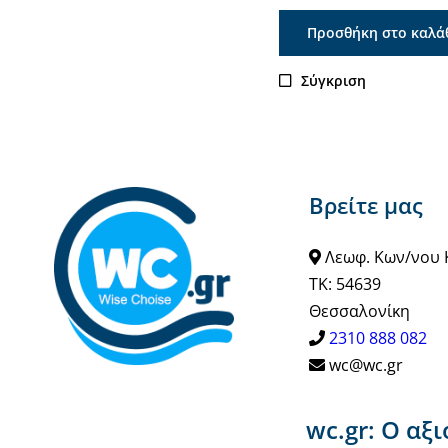
Προσθήκη στο καλά
Σύγκριση
Βρείτε μας
Λεωφ. Κων/νου 
ΤΚ: 54639
Θεσσαλονίκη
2310 888 082
wc@wc.gr
wc.gr: Ο αξ