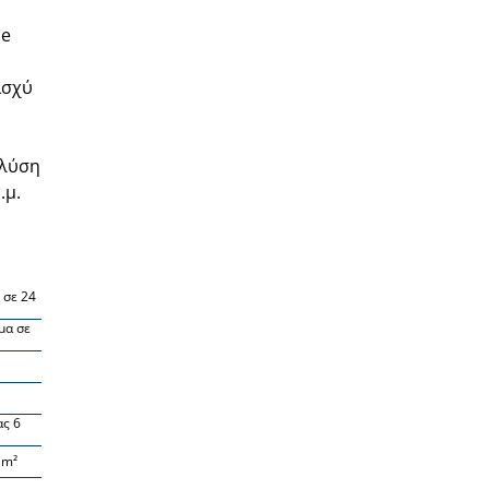
ce
ισχύ
 λύση
.μ.
 σε 24
μα σε
ας 6
 m²