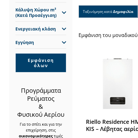
Κάλυψη Χώρου m²
Ταξινόμηση κατά
Δημοφιλία
(Κατά Προσέγγιση)
Ενεργειακή κλάση
Εμφάνιση του μοναδικού
Εγγύηση
Εμφάνιση
όλων
Προγράμματα
Ρεύματος
&
Φυσικού Αερίου
Riello Residence Η
Για το σπίτι και για την
KIS – Λέβητας αερί
επιχείρηση, στις
οικονομικότερες
τιμές