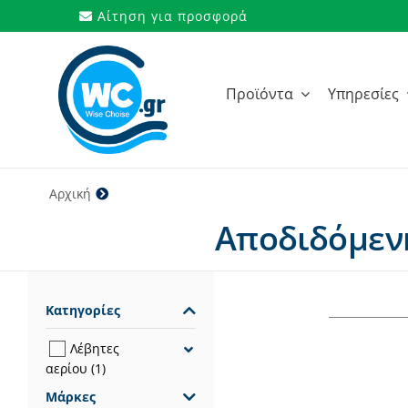
Μετάβαση
Αίτηση για προσφορά
στο
περιεχόμενο
Προϊόντα
Υπηρεσίες
Αρχική
32 kW
Αποδιδόμενη
Κατηγορίες
Λέβητες
αερίου
(1)
Μάρκες