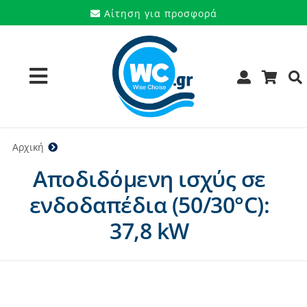
Μετάβαση
Αίτηση για προσφορά
στο
περιεχόμενο
Toggle
Navigation
Προϊόντα
Αρχική
37,8 kW
Αποδιδόμενη ισχύς σε
Υπηρεσίες
ενδοδαπέδια (50/30°C):
Μάρκες
37,8 kW
Προσφορές
Ποιοι είμαστε