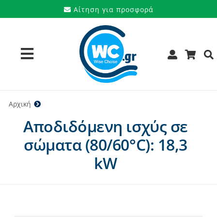
Μετάβαση
Αίτηση για προσφορά
στο
περιεχόμενο
Toggle
Navigation
Προϊόντα
Αρχική
18,3 kW
Αποδιδόμενη ισχύς σε
Υπηρεσίες
σώματα (80/60°C): 18,3
Μάρκες
kW
Προσφορές
Ποιοι είμαστε