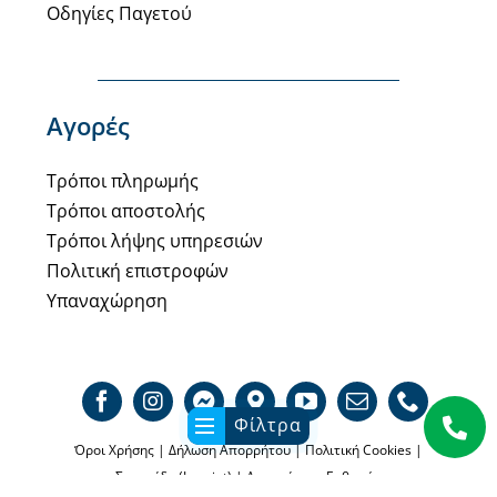
Οδηγίες Παγετού
Αγορές
Τρόποι πληρωμής
Τρόποι αποστολής
Τρόποι λήψης υπηρεσιών
Πολιτική επιστροφών
Υπαναχώρηση
Φίλτρα
Όροι Χρήσης
|
Δήλωση Απορρήτου
|
Πολιτική Cookies
|
Σφραγίδα (Imprint)
|
Αποποίησης Ευθυνών