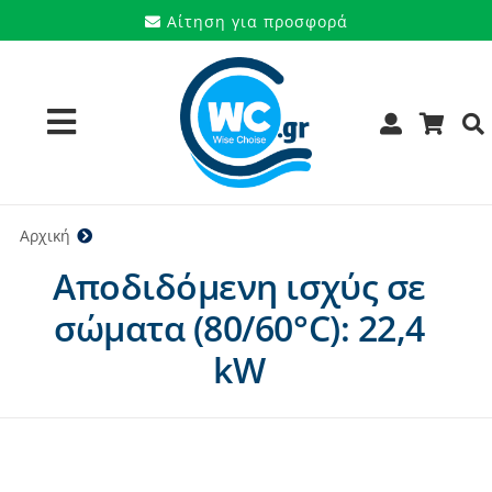
Μετάβαση
Αίτηση για προσφορά
στο
περιεχόμενο
Toggle
Navigation
Προϊόντα
Αρχική
22,4 kW
Αποδιδόμενη ισχύς σε
Υπηρεσίες
σώματα (80/60°C): 22,4
Μάρκες
kW
Προσφορές
Ποιοι είμαστε