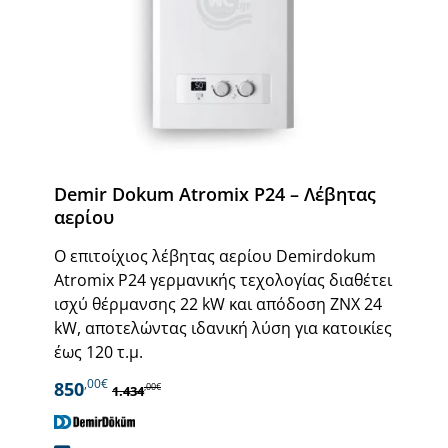
Demir Dokum Atromix P24 – Λέβητας
αερίου
Ο επιτοίχιος λέβητας αερίου Demirdokum
Atromix P24 γερμανικής τεχολογίας διαθέτει
ισχύ θέρμανσης 22 kW και απόδοση ΖΝΧ 24
kW, αποτελώντας ιδανική λύση για κατοικίες
έως 120 τ.μ.
,00€
850
,00€
1.434