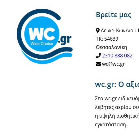
Βρείτε μας
Λεωφ. Κων/νου 
ΤΚ: 54639
Θεσσαλονίκη
2310 888 082
wc@wc.gr
wc.gr: Ο αξ
Στο wc.gr ειδικε
λέβητες αερίου συ
η υψηλή αισθητική
εγκατάσταση.