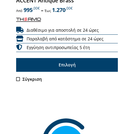
ACCENT Antique Brass
,00€
,00€
995
1.270
–
Από
Έως
Διαθέσιμο για αποστολή σε 24 ώρες
Παραλαβή από κατάστημα σε 24 ώρες
Εγγύηση αντιπροσωπείας 5 έτη
Επιλογή
Αυτό
Σύγκριση
το
προϊόν
έχει
πολλαπλές
παραλλαγές.
Οι