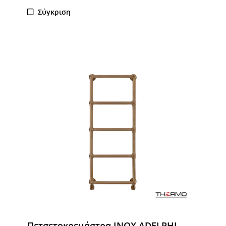
Σύγκριση
Πετσετοκρεμάστρα INOX ADELPHI