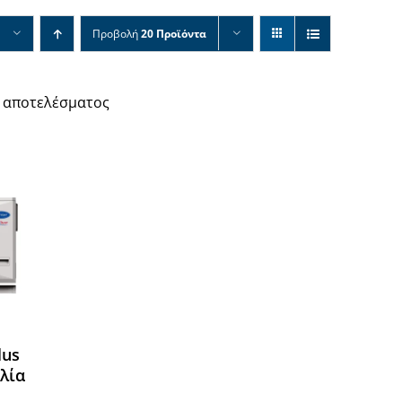
Προβολή
20 Προϊόντα
 αποτελέσματος
lus
λία