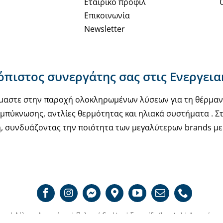
Εταιρικό προφίλ
Επικοινωνία
Newsletter
ιόπιστος συνεργάτης σας στις Ενεργει
υόμαστε στην παροχή ολοκληρωμένων λύσεων για τη θέρμα
μπύκνωσης, αντλίες θερμότητας και ηλιακά συστήματα . Στ
, συνδυάζοντας την ποιότητα των μεγαλύτερων brands με 
σης
|
Δήλωση Απορρήτου
|
Πολιτική Cookies
|
Σφραγίδα (Imprint)
|
Αποποίηση