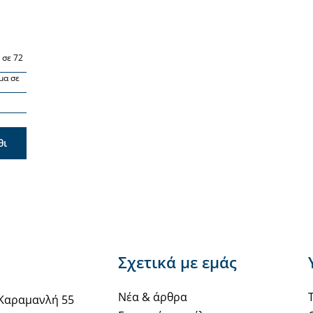
 σε 72
μα σε
θι
Σχετικά με εμάς
Νέα & άρθρα
Καραμανλή 55