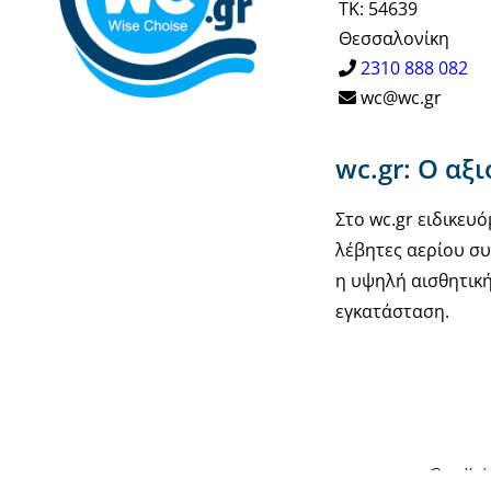
ΤΚ: 54639
Θεσσαλονίκη
2310 888 082
wc@wc.gr
wc.gr: Ο αξ
Στο wc.gr ειδικε
λέβητες αερίου συ
η υψηλή αισθητική
εγκατάσταση.
Όροι Χρή