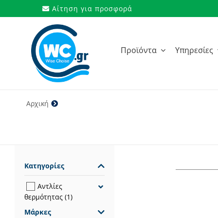
Μετάβαση
Αίτηση για προσφορά
στο
περιεχόμενο
Προϊόντα
Υπηρεσίες
Αρχική
4,15
Κατηγορίες
Αντλίες
θερμότητας
(1)
Μάρκες