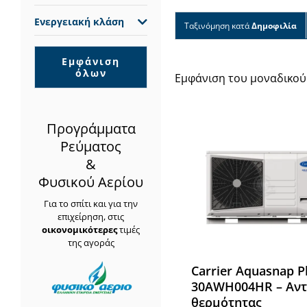
Ενεργειακή κλάση
Ταξινόμηση κατά
Δημοφιλία
Εμφάνιση
όλων
Εμφάνιση του μοναδικού
Προγράμματα
Ρεύματος
&
Φυσικού Αερίου
Για το σπίτι και για την
επιχείρηση, στις
οικονομικότερες
τιμές
της αγοράς
Carrier Aquasnap P
30AWH004HR – Αντ
θερμότητας