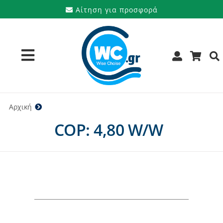
Μετάβαση
Αίτηση για προσφορά
στο
περιεχόμενο
Toggle
Navigation
Προϊόντα
Αρχική
4,80 W/W
COP: 4,80 W/W
Υπηρεσίες
Μάρκες
Προσφορές
Ποιοι είμαστε