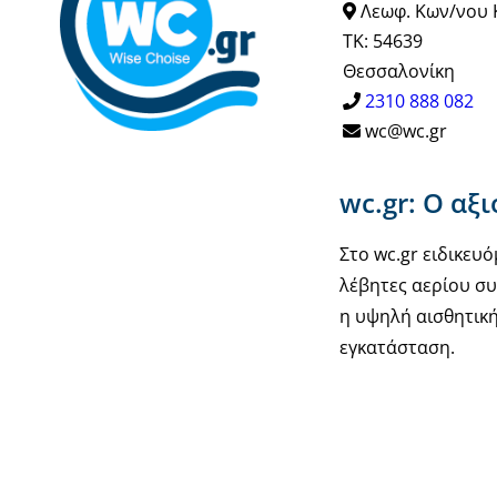
Λεωφ. Κων/νου 
ΤΚ: 54639
Θεσσαλονίκη
2310 888 082
wc@wc.gr
wc.gr: Ο αξ
Στο wc.gr ειδικε
λέβητες αερίου συ
η υψηλή αισθητική
εγκατάσταση.