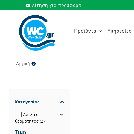
Μετάβαση
Αίτηση για προσφορά
στο
περιεχόμενο
Προϊόντα
Υπηρεσίες
Αρχική
4,65
Κατηγορίες
Αντλίες
θερμότητας
(2)
Τιμή