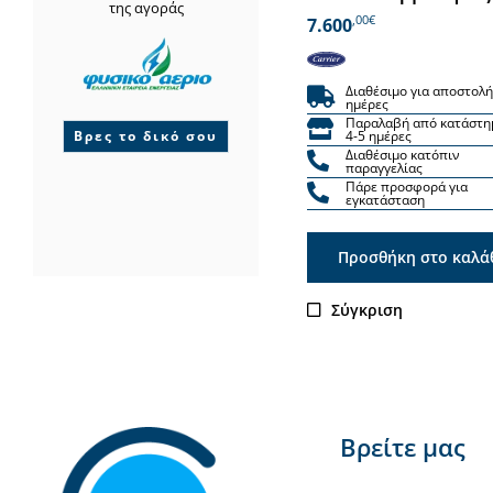
της αγοράς
,00€
7.600
Διαθέσιμο για αποστολή
ημέρες
Παραλαβή από κατάστη
Βρες το δικό σου
4-5 ημέρες
Διαθέσιμο κατόπιν
παραγγελίας
Πάρε προσφορά για
εγκατάσταση
Προσθήκη στο καλά
Σύγκριση
Βρείτε μας