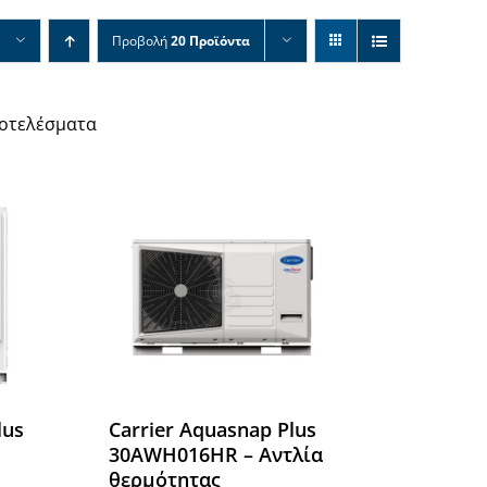
Προβολή
20 Προϊόντα
ποτελέσματα
lus
Carrier Aquasnap Plus
30AWH016HR – Αντλία
θερμότητας