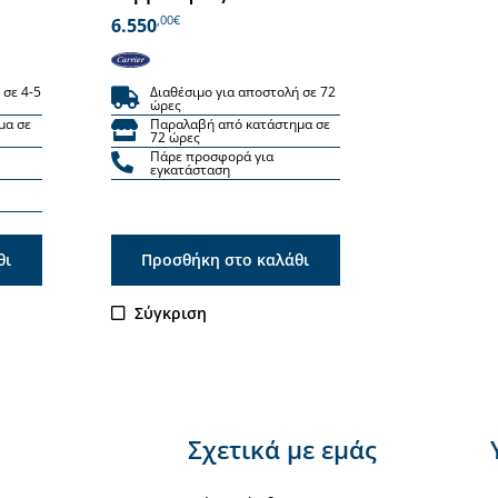
,00€
6.550
 σε 4-5
Διαθέσιμο για αποστολή σε 72
ώρες
μα σε
Παραλαβή από κατάστημα σε
72 ώρες
Πάρε προσφορά για
εγκατάσταση
θι
Προσθήκη στο καλάθι
Σύγκριση
Σχετικά με εμάς