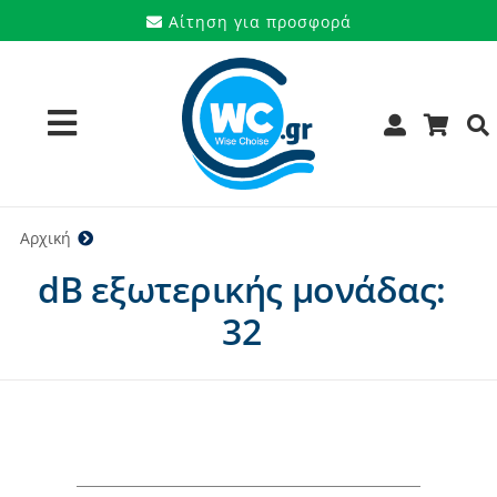
Μετάβαση
Αίτηση για προσφορά
στο
περιεχόμενο
Toggle
Navigation
Προϊόντα
Αρχική
32
dB εξωτερικής μονάδας:
Υπηρεσίες
32
Μάρκες
Προσφορές
Ποιοι είμαστε