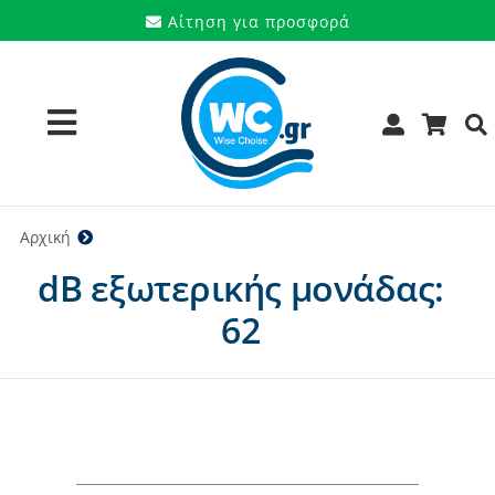
Μετάβαση
Αίτηση για προσφορά
στο
περιεχόμενο
Toggle
Navigation
Προϊόντα
Αρχική
62
dB εξωτερικής μονάδας:
Υπηρεσίες
62
Μάρκες
Προσφορές
Ποιοι είμαστε