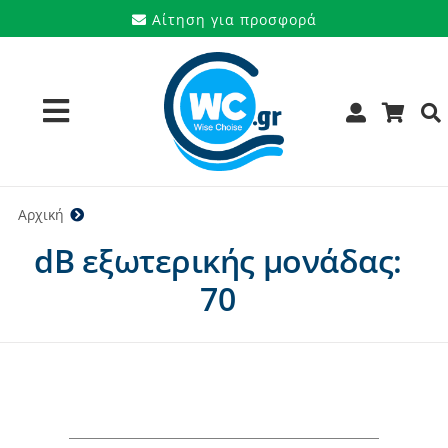
Μετάβαση
Αίτηση για προσφορά
στο
περιεχόμενο
Toggle
Navigation
Προϊόντα
Αρχική
70
dB εξωτερικής μονάδας:
Υπηρεσίες
70
Μάρκες
Προσφορές
Ποιοι είμαστε