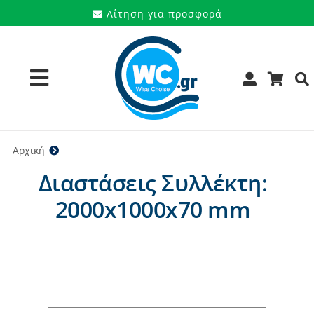
Μετάβαση
Αίτηση για προσφορά
στο
περιεχόμενο
Toggle
Navigation
Προϊόντα
Αρχική
2000x1000x70 mm
Διαστάσεις Συλλέκτη:
Υπηρεσίες
2000x1000x70 mm
Μάρκες
Προσφορές
Ποιοι είμαστε