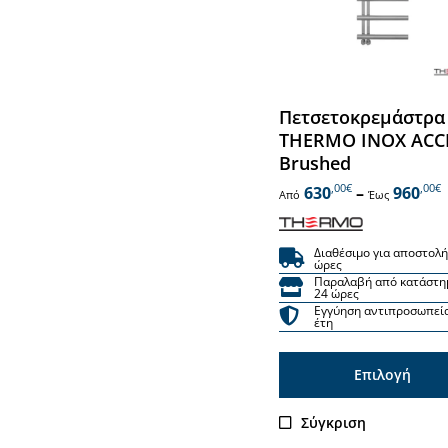
επιλογές
μπορούν
να
επιλεγούν
Πετσετοκρεμάστρα
στη
THERMO INOX ACC
σελίδα
Brushed
του
,00€
,00€
630
–
960
Από
Έως
προϊόντος
Διαθέσιμο για αποστολή
ώρες
Παραλαβή από κατάστη
24 ώρες
Εγγύηση αντιπροσωπεί
έτη
Επιλογή
Αυτό
Σύγκριση
το