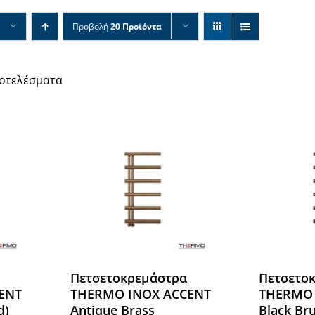
Προβολή
20 Προϊόντα
ποτελέσματα
Πετσετοκρεμάστρα
Πετσετο
ENT
THERMO INOX ACCENT
THERMO 
d)
Antique Brass
Black Br