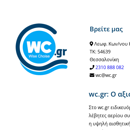
προϊόν
έχει
πολλαπλές
Βρείτε μας
παραλλαγές.
Οι
Λεωφ. Κων/νου 
επιλογές
ΤΚ: 54639
μπορούν
Θεσσαλονίκη
να
2310 888 082
επιλεγούν
wc@wc.gr
στη
σελίδα
wc.gr: Ο αξ
του
προϊόντος
Στο wc.gr ειδικε
λέβητες αερίου συ
η υψηλή αισθητική