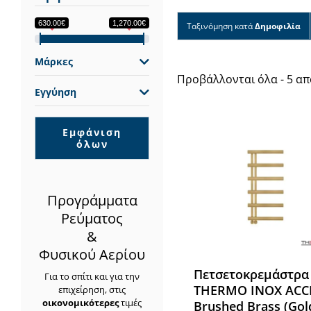
630.00€
1,270.00€
Ταξινόμηση κατά
Δημοφιλία
Μάρκες
Προβάλλονται όλα - 5 α
Εγγύηση
Εμφάνιση
όλων
Προγράμματα
Ρεύματος
&
Φυσικού Αερίου
Πετσετοκρεμάστρα
Για το σπίτι και για την
THERMO INOX ACC
επιχείρηση, στις
οικονομικότερες
τιμές
Brushed Brass (Gol