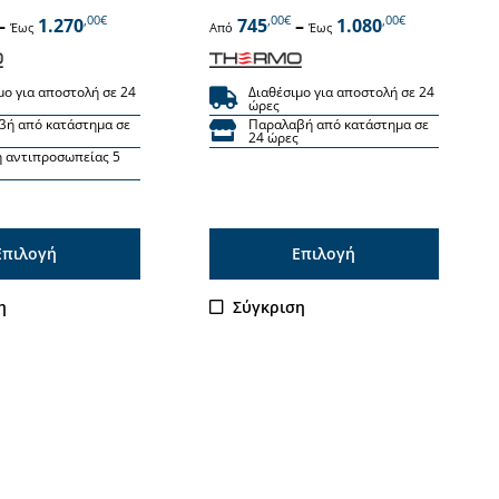
,00€
,00€
,00€
–
1.270
745
–
1.080
Έως
Από
Έως
μο για αποστολή σε 24
Διαθέσιμο για αποστολή σε 24
ώρες
βή από κατάστημα σε
Παραλαβή από κατάστημα σε
24 ώρες
 αντιπροσωπείας 5
Επιλογή
Επιλογή
Αυτό
η
Σύγκριση
το
προϊόν
έχει
ς
πολλαπλές
ς.
παραλλαγές.
Οι