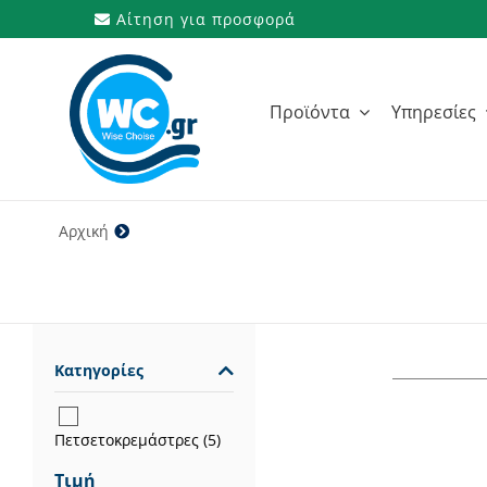
Μετάβαση
Αίτηση για προσφορά
στο
περιεχόμενο
Προϊόντα
Υπηρεσίες
Αρχική
138x50 cm
Κατηγορίες
Πετσετοκρεμάστρες
(5)
Τιμή