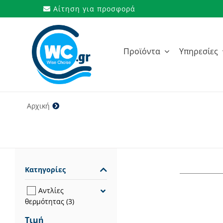
Μετάβαση
Αίτηση για προσφορά
στο
περιεχόμενο
Προϊόντα
Υπηρεσίες
Αρχική
3,93 W/W
Κατηγορίες
Αντλίες
θερμότητας
(3)
Τιμή