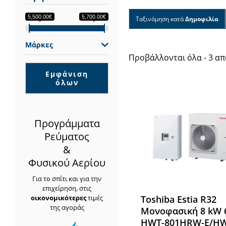
5,500.00€
5,700.00€
Ταξινόμηση κατά
Δημοφιλία
Μάρκες
Προβάλλονται όλα - 3 α
Εμφάνιση
όλων
Προγράμματα
Ρεύματος
&
Φυσικού Αερίου
Για το σπίτι και για την
επιχείρηση, στις
οικονομικότερες
τιμές
Toshiba Estia R32
της αγοράς
Μονοφασική 8 kW 
HWT-801HRW-E/HW