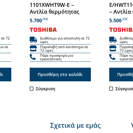
1101XWHT9W-E –
E/HWT1
Αντλία θερμότητας
– Αντλία
,00€
,00€
5.700
5.500
 σε 72
Διαθέσιμο για αποστολή σε 72
Διαθέσι
ώρες
ώρες
μα σε
Παραλαβή από κατάστημα σε
Παραλα
72 ώρες
72 ώρες
Πάρε προσφορά για
Πάρε π
εγκατάσταση
εγκατά
θι
Προσθήκη στο καλάθι
Προσθή
Σύγκριση
Σύγκρισ
Σχετικά με εμάς