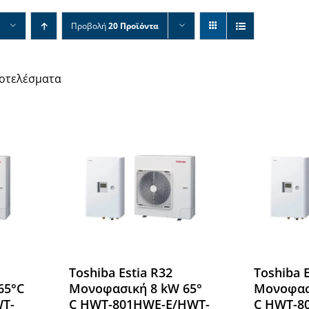
Προβολή
20 Προϊόντα
ποτελέσματα
Toshiba Estia R32
Toshiba E
65°C
Μονοφασική 8 kW 65°
Μονοφασ
T-
C HWT-801HWE-E/HWT-
C HWT-8