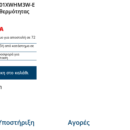
101XWHM3W-E
 θερμότητας
μο για αποστολή σε 72
βή από κατάστημα σε
ροσφορά για
σταση
κη στο καλάθι
η
Υποστήριξη
Αγορές