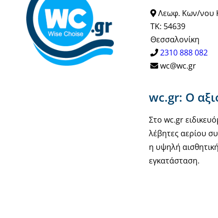
Λεωφ. Κων/νου 
ΤΚ: 54639
Θεσσαλονίκη
2310 888 082
wc@wc.gr
wc.gr: Ο αξ
Στο wc.gr ειδικε
λέβητες αερίου συ
η υψηλή αισθητική
εγκατάσταση.