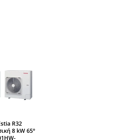
Όλες οι Μάρκες
stia R32
ική 8 kW 65°
01HW-