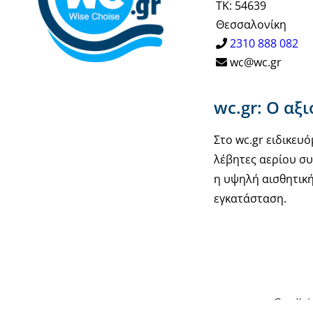
ΤΚ: 54639
μπορούν
Θεσσαλονίκη
να
2310 888 082
επιλεγούν
wc@wc.gr
στη
σελίδα
wc.gr: Ο αξ
του
προϊόντος
Στο wc.gr ειδικε
λέβητες αερίου συ
η υψηλή αισθητική
εγκατάσταση.
Όροι Χρή