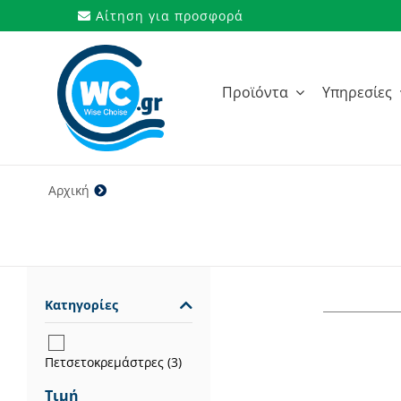
Μετάβαση
Αίτηση για προσφορά
στο
περιεχόμενο
Προϊόντα
Υπηρεσίες
Αρχική
138 cm
Κατηγορίες
Πετσετοκρεμάστρες
(3)
Τιμή