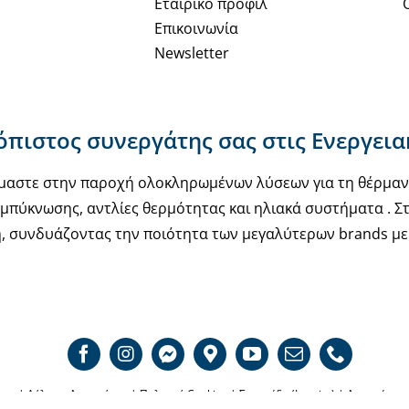
Εταιρικό προφίλ
μπορούν
μπορούν
Επικοινωνία
να
να
Newsletter
επιλεγούν
επιλεγούν
στη
στη
σελίδα
σελίδα
ιόπιστος συνεργάτης σας στις Ενεργει
του
του
προϊόντος
προϊόντος
υόμαστε στην παροχή ολοκληρωμένων λύσεων για τη θέρμα
μπύκνωσης, αντλίες θερμότητας και ηλιακά συστήματα . Στ
, συνδυάζοντας την ποιότητα των μεγαλύτερων brands με 
σης
|
Δήλωση Απορρήτου
|
Πολιτική Cookies
|
Σφραγίδα (Imprint)
|
Αποποίηση