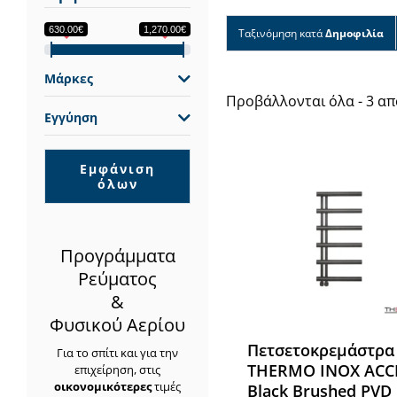
630.00€
1,270.00€
Ταξινόμηση κατά
Δημοφιλία
Μάρκες
Προβάλλονται όλα - 3 α
Εγγύηση
Εμφάνιση
όλων
Προγράμματα
Ρεύματος
&
Φυσικού Αερίου
Πετσετοκρεμάστρα
Για το σπίτι και για την
THERMO INOX ACC
επιχείρηση, στις
οικονομικότερες
τιμές
Black Brushed PVD