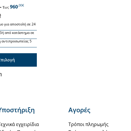
,00€
–
960
Έως
μο για αποστολή σε 24
βή από κατάστημα σε
 αντιπροσωπείας 5
Επιλογή
η
ς
Υποστήριξη
Αγορές
ς.
Τεχνικά εγχειρίδια
Τρόποι πληρωμής