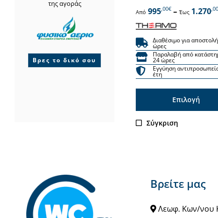
της αγοράς
,00€
,0
995
–
1.270
Από
Έως
Διαθέσιμο για αποστολή
ώρες
Παραλαβή από κατάστη
Βρες το δικό σου
24 ώρες
Εγγύηση αντιπροσωπεί
έτη
Επιλογή
Αυτό
Σύγκριση
το
προϊόν
έχει
πολλαπλές
Βρείτε μας
παραλλαγές.
Οι
Λεωφ. Κων/νου 
επιλογές