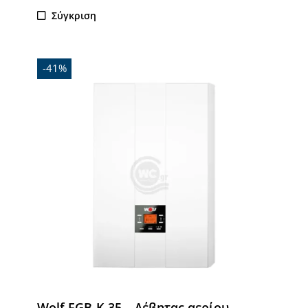
Σύγκριση
-41%
Wolf FGB-K-35 – Λέβητας αερίου