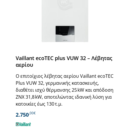
Vaillant ecoTEC plus VUW 32 – Λέβητας
αερίου
Ο επιτοίχιος λέβητας αερίου Vaillant ecoTEC
Plus VUW 32, γερμανικής κατασκευής,
διαθέτει ισχύ θέρμανσης 25 kW και απόδοση
ΖΝΧ 31,8 kW, αποτελώντας ιδανική λύση για
κατοικίες έως 130 τ.μ.
,00€
2.750