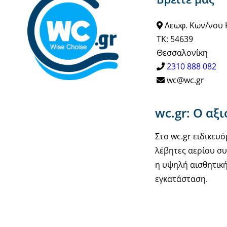
παραλλαγές.
Οι
Λεωφ. Κων/νου 
επιλογές
ΤΚ: 54639
μπορούν
Θεσσαλονίκη
να
2310 888 082
επιλεγούν
wc@wc.gr
στη
σελίδα
wc.gr: Ο αξ
του
προϊόντος
Στο wc.gr ειδικε
λέβητες αερίου συ
η υψηλή αισθητική
εγκατάσταση.