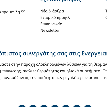
παραλλαγές.
Οι
Νέα & άρθρα
Καραμανλή 55
επιλογές
Εταιρικό προφίλ
μπορούν
Επικοινωνία
να
Newsletter
επιλεγούν
στη
σελίδα
ιόπιστος συνεργάτης σας στις Ενεργει
του
προϊόντος
υόμαστε στην παροχή ολοκληρωμένων λύσεων για τη θέρμα
μπύκνωσης, αντλίες θερμότητας και ηλιακά συστήματα . Στ
, συνδυάζοντας την ποιότητα των μεγαλύτερων brands με 