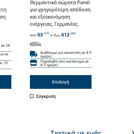
Θερμαντικά σώματα Panel
ετη
για γρηγορότερη απόδοση
νση
και εξοικονόμηση
ενέργειας, Γερμανίας.
,31€
,26€
63
–
612
Από
Έως
 σε 24
Διαθέσιμο για αποστολή σε 4-5
μα σε
ημέρες
Παραλαβή από κατάστημα σε
ας 10
4-5 ημέρες
Επιλογή
Αυτό
Σύγκριση
το
προϊόν
έχει
πολλαπλές
Σχετικά με εμάς