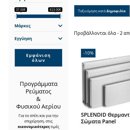
37.00€
613.00€
Ταξινόμηση κατά
Δημοφιλία
Μάρκες
Προβάλλονται όλα - 2 α
Εγγύηση
-10%
Εμφάνιση
όλων
Προγράμματα
Ρεύματος
&
Φυσικού Αερίου
SPLENDID Θερμαντ
Για το σπίτι και για την
Σώματα Panel
επιχείρηση, στις
οικονομικότερες
τιμές