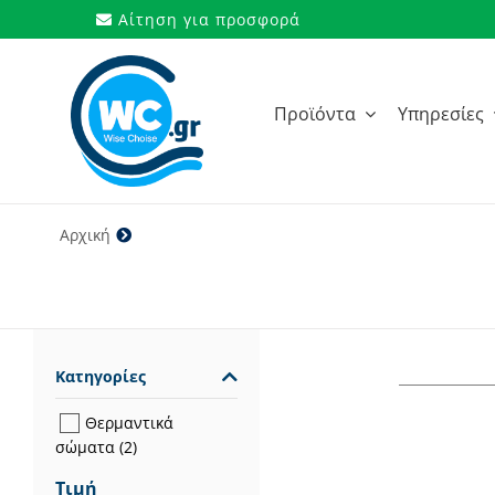
Μετάβαση
Αίτηση για προσφορά
στο
περιεχόμενο
Προϊόντα
Υπηρεσίες
Αρχική
200 cm
Κατηγορίες
Θερμαντικά
σώματα
(2)
Τιμή