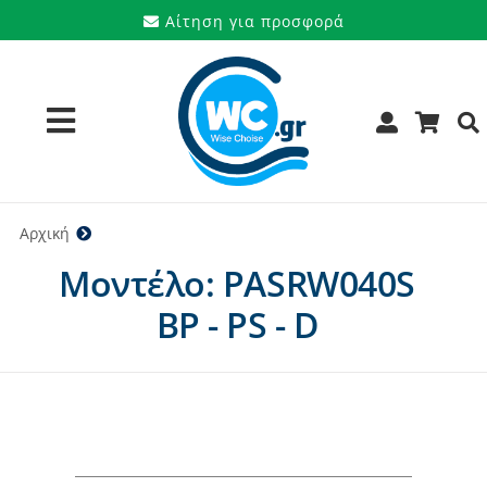
Μετάβαση
Αίτηση για προσφορά
στο
περιεχόμενο
Toggle
Navigation
Προϊόντα
Αρχική
PASRW040S BP - PS - D
Μοντέλο: PASRW040S
Υπηρεσίες
BP - PS - D
Μάρκες
Προσφορές
Ποιοι είμαστε