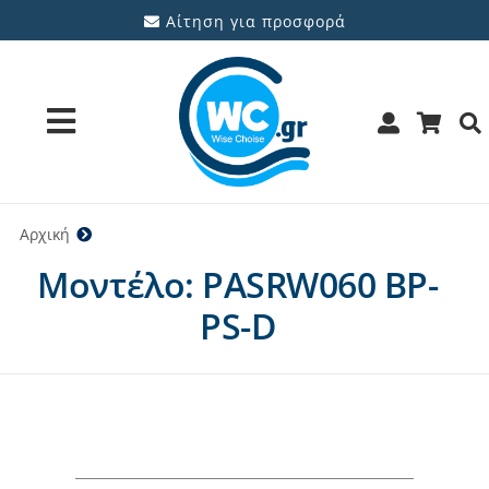
Μετάβαση
Αίτηση για προσφορά
στο
περιεχόμενο
Toggle
Navigation
Προϊόντα
Αρχική
PASRW060 BP-PS-D
Μοντέλο: PASRW060 BP-
Υπηρεσίες
PS-D
Μάρκες
Προσφορές
Ποιοι είμαστε