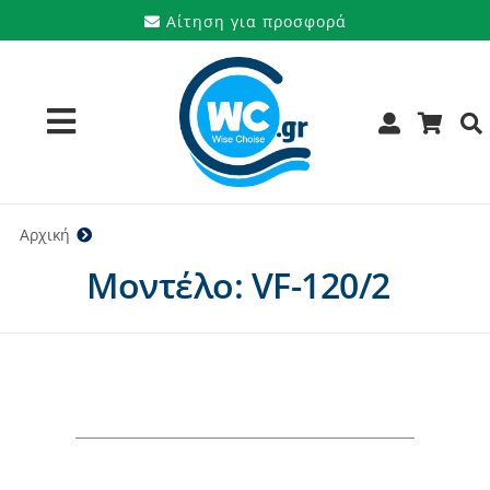
Μετάβαση
Αίτηση για προσφορά
στο
περιεχόμενο
Toggle
Navigation
Προϊόντα
Αρχική
VF-120/2
Μοντέλο: VF-120/2
Υπηρεσίες
Μάρκες
Προσφορές
Ποιοι είμαστε