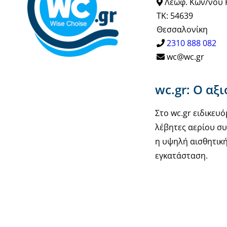
Λεωφ. Κων/νου 
ΤΚ: 54639
Θεσσαλονίκη
2310 888 082
wc@wc.gr
wc.gr: Ο αξ
Στο wc.gr ειδικε
λέβητες αερίου συ
η υψηλή αισθητική
εγκατάσταση.