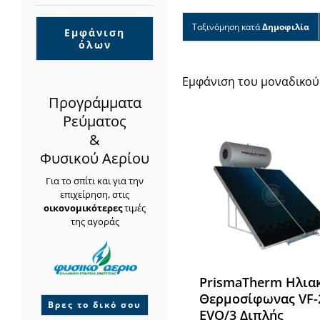
Ταξινόμηση κατά
Δημοφιλία
Εμφάνιση
όλων
Εμφάνιση του μοναδικού
Προγράμματα
Ρεύματος
&
Φυσικού Αερίου
Για το σπίτι και για την
επιχείρηση, στις
οικονομικότερες
τιμές
της αγοράς
PrismaΤherm Ηλια
Θερμοσίφωνας VF-
Βρες το δικό σου
EVO/3 Διπλής