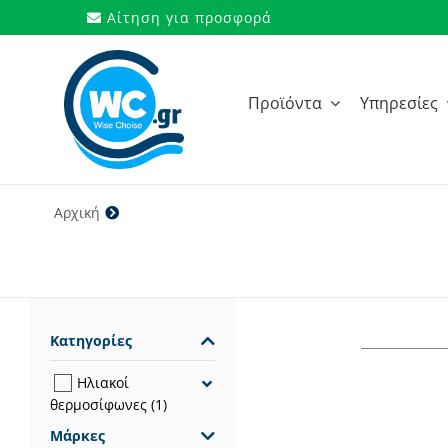
Μετάβαση
Αίτηση για προσφορά
στο
περιεχόμενο
Προϊόντα
Υπηρεσίες
Αρχική
VF-200 EVO/3
Κατηγορίες
Ηλιακοί
θερμοσίφωνες
(1)
Μάρκες