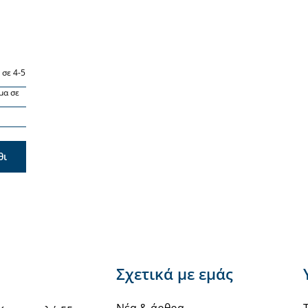
 σε 4-5
μα σε
θι
Σχετικά με εμάς
Νέα & άρθρα