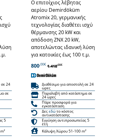
Ο επιτοίχιος λέβητας
αερίου Demirdöküm
ς
Atromix 20, γερμανικής
 ισχύ
τεχνολογίας διαθέτει ισχύ
θέρμανσης 20 kW και
απόδοση ΖΝΧ 20 kW,
 λύση
αποτελώντας ιδανική λύση
.μ.
για κατοικίες έως 100 τ.μ.
,00€
800
,00€
1.418
 σε 24
Διαθέσιμο για αποστολή σε 24
ώρες
μα σε
Παραλαβή από κατάστημα σε
24 ώρες
Πάρε προσφορά για
εγκατάσταση
Δες
εδώ
το κόστος
αντικατάστασης
ας 5
Εγγύηση αντιπροσωπείας 5
έτη
 m²
Κάλυψη Χώρου 51-100 m²