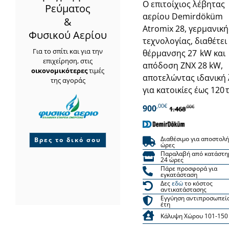
Ο επιτοίχιος λέβητας
Ρεύματος
αερίου Demirdöküm
&
Atromix 28, γερμανική
Φυσικού Αερίου
τεχνολογίας, διαθέτει
Για το σπίτι και για την
θέρμανσης 27 kW και
επιχείρηση, στις
απόδοση ΖΝΧ 28 kW,
οικονομικότερες
τιμές
αποτελώντας ιδανική
της αγοράς
για κατοικίες έως 120 τ
,00€
900
,00€
1.468
Διαθέσιμο για αποστολή
Βρες το δικό σου
ώρες
Παραλαβή από κατάστη
24 ώρες
Πάρε προσφορά για
εγκατάσταση
Δες
εδώ
το κόστος
αντικατάστασης
Εγγύηση αντιπροσωπεί
έτη
Κάλυψη Χώρου 101-150