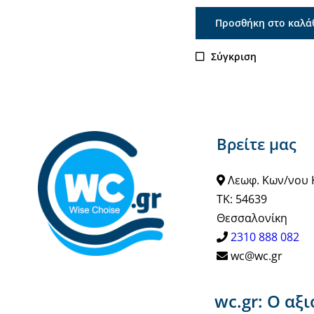
Προσθήκη στο καλά
Σύγκριση
Βρείτε μας
Λεωφ. Κων/νου 
ΤΚ: 54639
Θεσσαλονίκη
2310 888 082
wc@wc.gr
wc.gr: Ο αξ