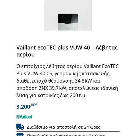
Vaillant ecoTEC plus VUW 40 – Λέβητας
αερίου
Ο επιτοίχιος λέβητας αερίου Vaillant EcoTEC
Plus VUW 40 CS, γερμανικής κατασκευής,
διαθέτει ισχύ θέρμανσης 34,8 kW και
απόδοση ΖΝΧ 39,7 kW, αποτελώντας ιδανική
λύση για κατοικίες έως 200 τ.μ.
,00€
3.200
Διαθέσιμο για αποστολή σε 24 ώρες
Παραλαβή από κατάστημα σε 24 ώρες