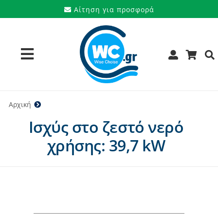
Μετάβαση
Αίτηση για προσφορά
στο
περιεχόμενο
Toggle
Navigation
Προϊόντα
Αρχική
39,7 kW
Ισχύς στο ζεστό νερό
Υπηρεσίες
χρήσης: 39,7 kW
Μάρκες
Προσφορές
Ποιοι είμαστε