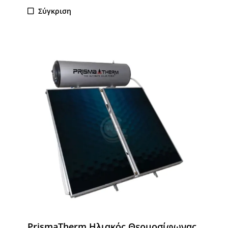
Σύγκριση
PrismaTherm Ηλιακός Θερμοσίφωνας