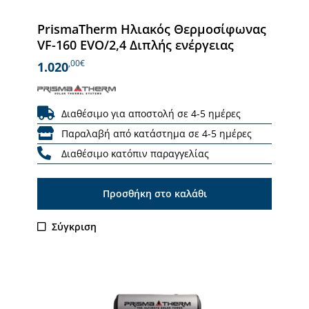
Συμπέρασμα
PrismaTherm Ηλιακός Θερμοσίφωνας
VF-160 EVO/2,4 Διπλής ενέργειας
Η εγκατάσταση ενός ηλιακού θερμοσίφωνα
διπλής ενέργειας αποτελεί μια έξυπνη
,00€
1.020
επένδυση για το σπίτι ή την επιχείρησή σας.
Μειώνει τα λειτουργικά κόστη, προστατεύει το
Διαθέσιμο για αποστολή σε 4-5 ημέρες
περιβάλλον και εξασφαλίζει άνεση κάθε στιγμή.
Παραλαβή από κατάστημα σε 4-5 ημέρες
Ανάλογα με τις ανάγκες σας, υπάρχουν διάφορα
Διαθέσιμο κατόπιν παραγγελίας
μοντέλα και μεγέθη, ώστε να βρείτε αυτό που
σας ταιριάζει.
Προσθήκη στο καλάθι
Σύγκριση