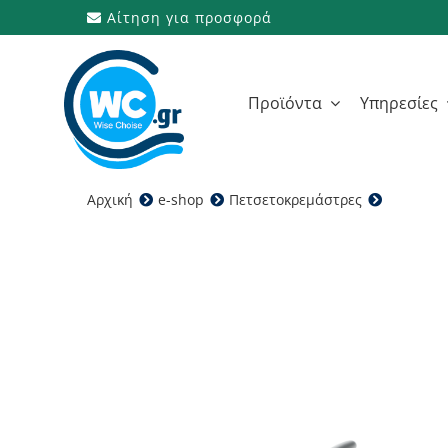
Μετάβαση
Αίτηση για προσφορά
στο
περιεχόμενο
Προϊόντα
Υπηρεσίες
Αρχική
e-shop
Πετσετοκρεμάστρες
ΗΛΕΚΤΡΙ