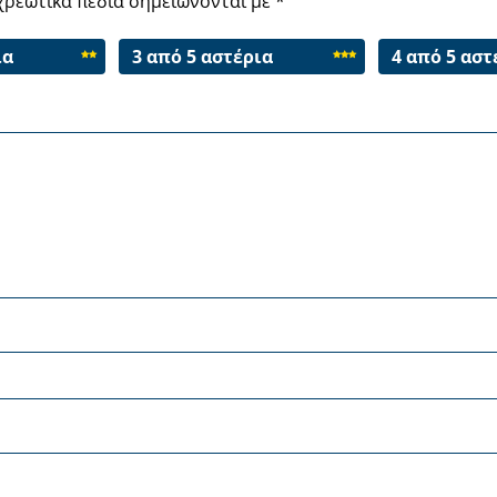
χρεωτικά πεδία σημειώνονται με
*
ια
3 από 5 αστέρια
4 από 5 αστ