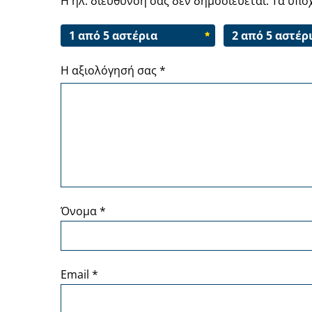
Η ηλ. διεύθυνση σας δεν δημοσιεύεται.
Τα υπο
1 από 5 αστέρια
2 από 5 αστέρ
Η αξιολόγησή σας
*
Όνομα
*
Email
*