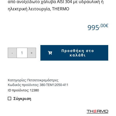
από ανοξείδωτο χάλυβα AISI 304 με υδραυλική ή
ηλεκτρική λειτουργία, THERMO
,00€
995
Προσθήκη στο
καλάθι
Πετσετοκρεμάστρα
INOX
TEMPO
120x50
Κατηγορίες:
Πετσετοκρεμάστρες
BLACK
Κωδικός προϊόντος:
380-TEM12050-411
BRUSHED
ΙD προϊόντος: 12380
PVD
Σύγκριση
ποσότητα